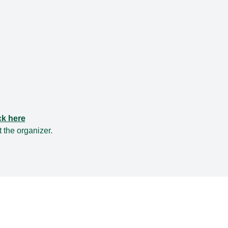
ck here
t the
organizer
.