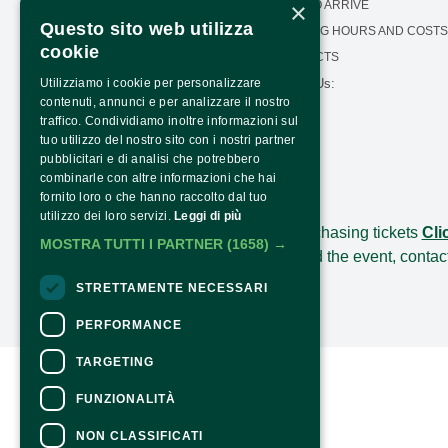
×
OUR MISSION
HOW TO ARRIVE
Questo sito web utilizza
CALENDAR
OPENING HOURS AND COSTS
cookie
PRESS AREA
CONTACTS
Follow Us:
Utilizziamo i cookie per personalizzare
TRANSPARENCY
contenuti, annunci e per analizzare il nostro
PNRR TRANSPARENCY -
traffico. Condividiamo inoltre informazioni sul
NEXTGENERATIONEU
tuo utilizzo del nostro sito con i nostri partner
pubblicitari e di analisi che potrebbero
combinarle con altre informazioni che hai
fornito loro o che hanno raccolto dal tuo
CONTACTS
utilizzo dei loro servizi.
Leggi di più
For information and support in purchasing tickets
Cli
MOSTRA TUTTI I PARTNER
(1658) →
For information on the program and the event, contac
Accessibility statement
STRETTAMENTE NECESSARI
PERFORMANCE
TARGETING
FUNZIONALITÀ
NON CLASSIFICATI