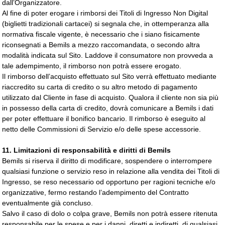
dall’Organizzatore.
Al fine di poter erogare i rimborsi dei Titoli di Ingresso Non Digital
(biglietti tradizionali cartacei) si segnala che, in ottemperanza alla
normativa fiscale vigente, è necessario che i siano fisicamente
riconsegnati a Bemils a mezzo raccomandata, o secondo altra
modalità indicata sul Sito. Laddove il consumatore non provveda a
tale adempimento, il rimborso non potrà essere erogato.
Il rimborso dell’acquisto effettuato sul Sito verrà effettuato mediante
riaccredito su carta di credito o su altro metodo di pagamento
utilizzato dal Cliente in fase di acquisto. Qualora il cliente non sia più
in possesso della carta di credito, dovrà comunicare a Bemils i dati
per poter effettuare il bonifico bancario. Il rimborso è eseguito al
netto delle Commissioni di Servizio e/o delle spese accessorie.
11. Limitazioni di responsabilità e diritti di Bemils
Bemils si riserva il diritto di modificare, sospendere o interrompere
qualsiasi funzione o servizio reso in relazione alla vendita dei Titoli di
Ingresso, se reso necessario od opportuno per ragioni tecniche e/o
organizzative, fermo restando l’adempimento del Contratto
eventualmente già concluso.
Salvo il caso di dolo o colpa grave, Bemils non potrà essere ritenuta
responsabile per le spese e per i danni, diretti e indiretti, di qualsiasi