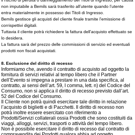
il rischio di perdita o danneggiamento dei Titoli di Ingresso, per causa
non imputabile a Bemils sarà trasferito all’utente quando l’utente
entra materialmente in possesso dei Titoli di Ingresso.
Bemils gestisce gli acquisti del cliente finale tramite l'emissione di
corrispettivi digitali.
Tuttavia il cliente potrà richiedere la fattura dell'acquisto effettuato se
lo desidera.
La fattura sarà del prezzo delle commissioni di servizio ed eventuali
prodotti non fiscali acquistati.
8. Esclusione del diritto di recesso
Informiamo che, avendo il contratto di acquisto ad oggetto la
fornitura di servizi relativi al tempo libero che il Partner
dell’Evento si impegna a prestare in una data specifica, al
contratto, ai sensi dell’art. 59, I comma, lett. n) del Codice del
Consumo, non si applica il diritto di recesso previsto dall’art.
52 del Codice del Consumo.
Il Cliente non potrà quindi esercitare tale diritto in relazione
l’acquisto di biglietti e di Pacchetti. Il diritto di recesso non
potrà inoltre essere esercitato con riferimento a
Prodotti/Servizi collaterali
ossia Prodotti che sono costituiti da 
viaggi, alloggi, servizi, trasporti o attività del tempo libero.
Non è possibile esercitare il diritto di recesso dal contratto di
compravendita dei Prodotti qualora abbia ad oggetto