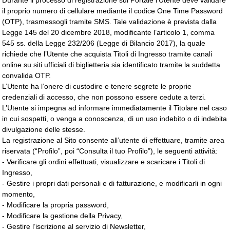
Durante il processo di registrazione sul Portale l’Utente deve validare
il proprio numero di cellulare mediante il codice One Time Password
(OTP), trasmessogli tramite SMS. Tale validazione è prevista dalla
Legge 145 del 20 dicembre 2018, modificante l’articolo 1, comma
545 ss. della Legge 232/206 (Legge di Bilancio 2017), la quale
richiede che l’Utente che acquista Titoli di Ingresso tramite canali
online su siti ufficiali di biglietteria sia identificato tramite la suddetta
convalida OTP.
L’Utente ha l’onere di custodire e tenere segrete le proprie
credenziali di accesso, che non possono essere cedute a terzi.
L’Utente si impegna ad informare immediatamente il Titolare nel caso
in cui sospetti, o venga a conoscenza, di un uso indebito o di indebita
divulgazione delle stesse.
La registrazione al Sito consente all’utente di effettuare, tramite area
riservata (“Profilo”, poi “Consulta il tuo Profilo”), le seguenti attività:
- Verificare gli ordini effettuati, visualizzare e scaricare i Titoli di
Ingresso,
- Gestire i propri dati personali e di fatturazione, e modificarli in ogni
momento,
- Modificare la propria password,
- Modificare la gestione della Privacy,
- Gestire l’iscrizione al servizio di Newsletter,