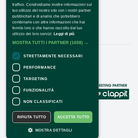
PTRASPARENZA NRR - NEXTGENERATIONEU
traffico. Condividiamo inoltre informazioni sul
tuo utilizzo del nostro sito con i nostri partner
COME ARRIVARE
pubblicitari e di analisi che potrebbero
combinarle con altre informazioni che hai
ORARI E COSTI
fornito loro o che hanno raccolto dal tuo
utilizzo dei loro servizi.
Leggi di più
CONTATTI
MOSTRA TUTTI I PARTNER
(1658) →
STRETTAMENTE NECESSARI
Seguici:
PERFORMANCE
TARGETING
CONTATTI
FUNZIONALITÀ
Per informazioni e supporto all'acquisto
NON CLASSIFICATI
della biglietteria
Clicca qui
Per informazioni sul programma e
RIFIUTA TUTTO
ACCETTA TUTTO
l'evento, rivolgersi all'
organizzatore
.
Dichiarazione di accessibilità
MOSTRA DETTAGLI