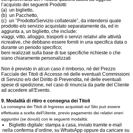
l’acquisto dei seguenti Prodotti:
(a)
un biglietto,
(b)
un Pacchetto,
(c)
un "Prodotto/Servizio collaterale", da intendersi quale
prodotto e/o servizio acquistato separatamente da, ed in
aggiunta a, un biglietto, che include:
viaggi, vitto, alloggio, trasporti o servizi relativi alle attività
ricreative, che debbano essere forniti in una specifica data o
durante un periodo specifico;
beni realizzati sulla base di tue specifiche richieste o che
siano chiaramente personalizzati
Non è previsto in alcun caso il rimborso, né del Prezzo
Facciale dei Titoli di Accesso né delle eventuali Commissioni
di Servizio e/o del Diritto di Prevendita, né delle eventuali
spese di spedizione, nel caso di rinuncia da parte del Cliente
ad accedere all'Evento.
9. Modalità di ritiro e consegna dei Titoli
La consegna dei Titoli di Ingresso acquistati sul Sito può essere
effettuata a scelta dell’Utente, previo pagamento dei relativi oneri
aggiuntivi (se dovuti) con le seguenti modalità:
Biglietto digitale: stampa a casa, inviato tramite e-mail
nella conferma d’ordine, su WhatsApp oppure da caricare su