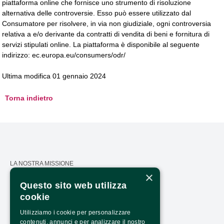
piattaforma online che fornisce uno strumento di risoluzione
alternativa delle controversie. Esso può essere utilizzato dal
Consumatore per risolvere, in via non giudiziale, ogni controversia
relativa a e/o derivante da contratti di vendita di beni e fornitura di
servizi stipulati online. La piattaforma è disponibile al seguente
indirizzo: ec.europa.eu/consumers/odr/
Ultima modifica 01 gennaio 2024
Torna indietro
LA NOSTRA MISSIONE
×
CALENDARIO
Questo sito web utilizza
cookie
PRESS AREA
Utilizziamo i cookie per personalizzare
TRASPARENZA
contenuti, annunci e per analizzare il nostro