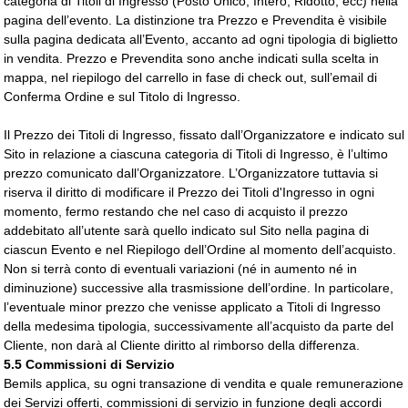
categoria di Titoli di Ingresso (Posto Unico, Intero, Ridotto, ecc) nella
pagina dell’evento. La distinzione tra Prezzo e Prevendita è visibile
sulla pagina dedicata all’Evento, accanto ad ogni tipologia di biglietto
in vendita. Prezzo e Prevendita sono anche indicati sulla scelta in
mappa, nel riepilogo del carrello in fase di check out, sull’email di
Conferma Ordine e sul Titolo di Ingresso.
Il Prezzo dei Titoli di Ingresso, fissato dall’Organizzatore e indicato sul
Sito in relazione a ciascuna categoria di Titoli di Ingresso, è l’ultimo
prezzo comunicato dall’Organizzatore. L’Organizzatore tuttavia si
riserva il diritto di modificare il Prezzo dei Titoli d'Ingresso in ogni
momento, fermo restando che nel caso di acquisto il prezzo
addebitato all’utente sarà quello indicato sul Sito nella pagina di
ciascun Evento e nel Riepilogo dell’Ordine al momento dell’acquisto.
Non si terrà conto di eventuali variazioni (né in aumento né in
diminuzione) successive alla trasmissione dell’ordine. In particolare,
l’eventuale minor prezzo che venisse applicato a Titoli di Ingresso
della medesima tipologia, successivamente all’acquisto da parte del
Cliente, non darà al Cliente diritto al rimborso della differenza.
5.5 Commissioni di Servizio
Bemils applica, su ogni transazione di vendita e quale remunerazione
dei Servizi offerti, commissioni di servizio in funzione degli accordi