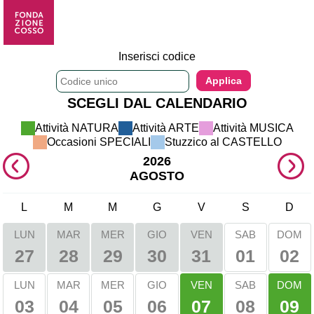
Inserisci codice
SCEGLI DAL CALENDARIO
Attività NATURA 
Attività ARTE 
Attività MUSICA 
Occasioni SPECIALI 
Stuzzico al CASTELLO 
2026
AGOSTO
L
M
M
G
V
S
D
LUN
MAR
MER
GIO
VEN
SAB
DOM
01
02
27
28
29
30
31
VEN
DOM
LUN
MAR
MER
GIO
SAB
03
04
05
06
08
07
09