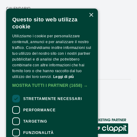
CALENDARIO
×
Questo sito web utilizza
PRESS AREA
cookie
TRASPARENZA
Utilizziamo i cookie per personalizzare
PTRASPARENZA NRR - NEXTGENERATIONEU
contenuti, annunci e per analizzare il nostro
traffico. Condividiamo inoltre informazioni sul
COME ARRIVARE
tuo utilizzo del nostro sito con i nostri partner
pubblicitari e di analisi che potrebbero
ORARI E COSTI
combinarle con altre informazioni che hai
CONTATTI
fornito loro o che hanno raccolto dal tuo
utilizzo dei loro servizi.
Leggi di più
MOSTRA TUTTI I PARTNER
(1658) →
Seguici:
STRETTAMENTE NECESSARI
PERFORMANCE
TARGETING
CONTATTI
FUNZIONALITÀ
Per informazioni e supporto all'acquisto