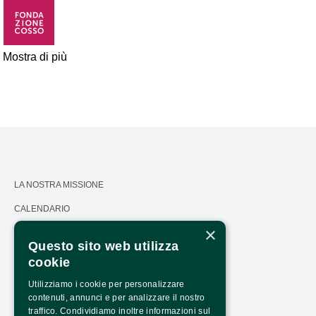
Mostra di più
LA NOSTRA MISSIONE
CALENDARIO
×
PRESS AREA
Questo sito web utilizza
TRASPARENZA
cookie
PTRASPARENZA NRR - NEXTGENERATIONEU
Utilizziamo i cookie per personalizzare
contenuti, annunci e per analizzare il nostro
COME ARRIVARE
traffico. Condividiamo inoltre informazioni sul