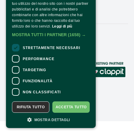
tuo utilizzo del nostro sito con i nostri partner
ORARI E COSTI
pubblicitari e di analisi che potrebbero
combinarle con altre informazioni che hai
CONTATTI
fornito loro o che hanno raccolto dal tuo
utilizzo dei loro servizi.
Leggi di più
MOSTRA TUTTI I PARTNER
(1658) →
Seguici:
STRETTAMENTE NECESSARI
PERFORMANCE
CONTATTI
TARGETING
Per informazioni e supporto all'acquisto
FUNZIONALITÀ
della biglietteria
Clicca qui
Per informazioni sul programma e
NON CLASSIFICATI
l'evento, rivolgersi all'
organizzatore
.
Dichiarazione di accessibilità
RIFIUTA TUTTO
ACCETTA TUTTO
MOSTRA DETTAGLI