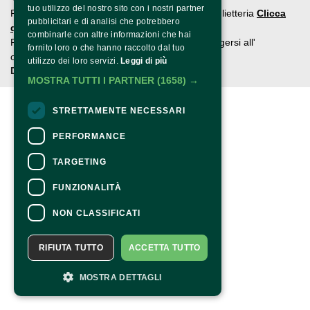
tuo utilizzo del nostro sito con i nostri partner
Per informazioni e supporto all'acquisto della biglietteria
Clicca
pubblicitari e di analisi che potrebbero
qui
combinarle con altre informazioni che hai
Per informazioni sul programma e l'evento, rivolgersi all'
fornito loro o che hanno raccolto dal tuo
organizzatore
.
utilizzo dei loro servizi.
Leggi di più
Dichiarazione di accessibilità
MOSTRA TUTTI I PARTNER
(1658) →
STRETTAMENTE NECESSARI
PERFORMANCE
TARGETING
FUNZIONALITÀ
NON CLASSIFICATI
RIFIUTA TUTTO
ACCETTA TUTTO
MOSTRA DETTAGLI