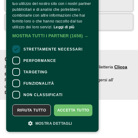
Email
tuo utilizzo del nostro sito con i nostri partner
pubblicitari e di analisi che potrebbero
combinarle con altre informazioni che hai
Cellulare
fornito loro o che hanno raccolto dal tuo
utilizzo dei loro servizi.
Leggi di più
MOSTRA TUTTI I PARTNER
(1658) →
STRETTAMENTE NECESSARI
CONTATTI
PERFORMANCE
Per informazioni e supporto all'acquisto della biglietteria
Clicca
TARGETING
qui
Per informazioni sul programma e l'evento, rivolgersi all'
FUNZIONALITÀ
organizzatore
.
Dichiarazione di accessibilità
NON CLASSIFICATI
RIFIUTA TUTTO
ACCETTA TUTTO
MOSTRA DETTAGLI