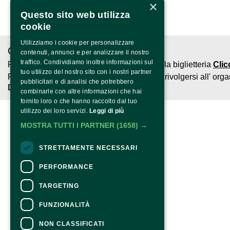
×
Questo sito web utilizza
cookie
Utilizziamo i cookie per personalizzare
CONTATTI
contenuti, annunci e per analizzare il nostro
traffico. Condividiamo inoltre informazioni sul
Per informazioni e supporto all'acquisto della biglietteria
Clic
tuo utilizzo del nostro sito con i nostri partner
Per informazioni sul programma e l'evento, rivolgersi all'
orga
pubblicitari e di analisi che potrebbero
Dichiarazione di accessibilità
combinarle con altre informazioni che hai
fornito loro o che hanno raccolto dal tuo
utilizzo dei loro servizi.
Leggi di più
MOSTRA TUTTI I PARTNER
(1658) →
STRETTAMENTE NECESSARI
PERFORMANCE
TARGETING
FUNZIONALITÀ
NON CLASSIFICATI