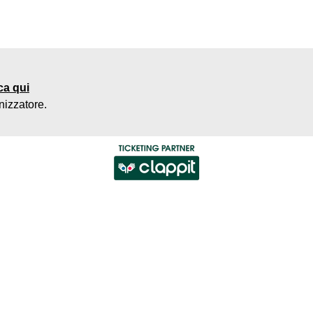
ca qui
nizzatore
.