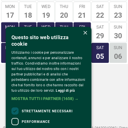
MON
TUE
WED
THU
FRI
SAT
SUN
17
18
19
20
21
22
23
MON
TUE
WED
THU
FRI
SAT
SUN
×
29
30
24
25
26
27
28
Questo sito web utilizza
cookie
MON
TUE
WED
THU
FRI
SAT
SUN
Utilizziamo i cookie per personalizzare
31
01
02
03
04
05
06
contenuti, annunci e per analizzare il nostro
traffico. Condividiamo inoltre informazioni
sul tuo utilizzo del nostro sito con i nostri
partner pubblicitari e di analisi che
potrebbero combinarle con altre informazioni
che hai fornito loro o che hanno raccolto dal
tuo utilizzo dei loro servizi.
Leggi di più
Via Monte Rosa 81
20149 Milano – Italia
MOSTRA TUTTI I PARTNER
(1658) →
Tel.
02 43 822 379
STRETTAMENTE NECESSARI
PERFORMANCE
©2022 Fondazione Pime Onlus C.F. 97486040153 e P.IVA 06630940960 | Pime