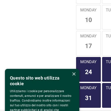
MONDAY
TU
10
MONDAY
TU
17
MONDAY
TU
24
×
Questo sito web utilizza
cookie
MONDAY
TU
Utilizziamo i cookie per personalizzare
contenuti, annunci e per analizzare il nostro
31
traffico. Condividiamo inoltre informazioni
sul tuo utilizzo del nostro sito con i nostri
partner pubblicitari e di analisi che