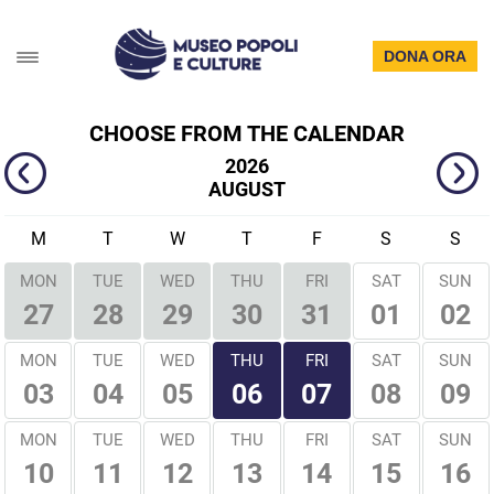
DONA ORA
CHOOSE FROM THE CALENDAR
2026
AUGUST
M
T
W
T
F
S
S
MON
TUE
WED
THU
FRI
SAT
SUN
01
02
27
28
29
30
31
THU
FRI
MON
TUE
WED
SAT
SUN
03
04
05
08
09
06
07
MON
TUE
WED
THU
FRI
SAT
SUN
10
11
12
13
14
15
16