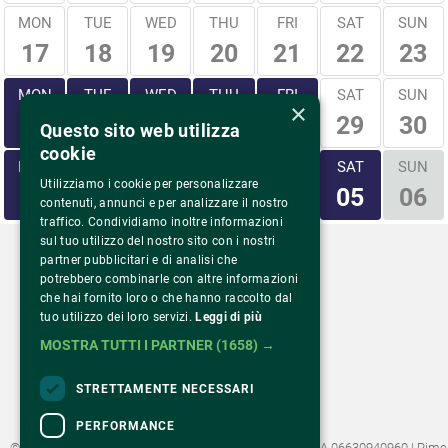
MON
TUE
WED
THU
FRI
SAT
SUN
17
18
19
20
21
22
23
MON
TUE
WED
THU
FRI
SAT
SUN
×
29
30
24
25
26
27
28
Questo sito web utilizza
cookie
MON
TUE
WED
THU
FRI
SAT
SUN
Utilizziamo i cookie per personalizzare
31
01
02
03
04
05
06
contenuti, annunci e per analizzare il nostro
traffico. Condividiamo inoltre informazioni
sul tuo utilizzo del nostro sito con i nostri
partner pubblicitari e di analisi che
potrebbero combinarle con altre informazioni
che hai fornito loro o che hanno raccolto dal
tuo utilizzo dei loro servizi.
Leggi di più
Via Monte Rosa 81
20149 Milano – Italia
MOSTRA TUTTI I PARTNER
(1658) →
Tel.
02 43 822 379
STRETTAMENTE NECESSARI
PERFORMANCE
©2022 Fondazione Pime Onlus C.F. 97486040153 e P.IVA 06630940960 | Pime