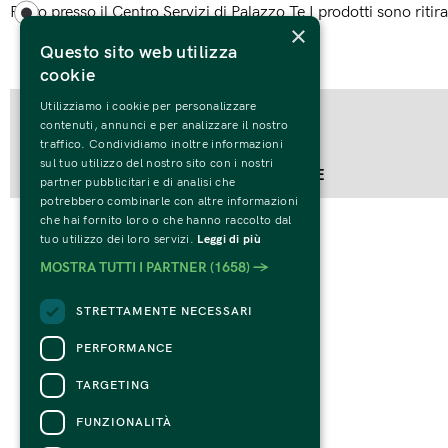
Ritiro presso il Centro Servizi di Palazzo Te I prodotti sono riti
×
Questo sito web utilizza
cookie
Tutto quello che c'è da sapere
Utilizziamo i cookie per personalizzare
contenuti, annunci e per analizzare il nostro
Borsa di tela Palazzo Te
traffico. Condividiamo inoltre informazioni
sul tuo utilizzo del nostro sito con i nostri
Organizzatore:
FONDAZIONE PALAZZO TE
partner pubblicitari e di analisi che
potrebbero combinarle con altre informazioni
che hai fornito loro o che hanno raccolto dal
tuo utilizzo dei loro servizi.
Leggi di più
MOSTRA TUTTI I PARTNER
(1658) →
STRETTAMENTE NECESSARI
PERFORMANCE
TARGETING
FUNZIONALITÀ