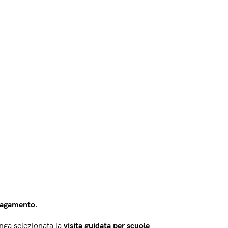
 pagamento
.
nga selezionata la 
visita guidata per scuole
.