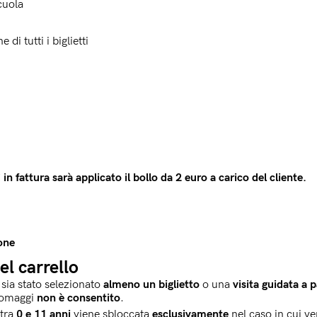
scuola
di tutti i biglietti
 fattura sarà applicato il bollo da 2 euro a carico del cliente.
one
el carrello
sia stato selezionato 
almeno un biglietto
o una 
visita guidata a
i omaggi
non è consentito
.
tra 
0 e 11 anni
viene sbloccata 
esclusivamente
nel caso in cui ve