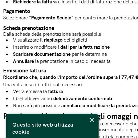
Richiedere la fattura
e inserire i dati di fatturazione della 
Pagamento
Selezionare “
Pagamento Scuole
” per confermare la prenotazione 
Scheda prenotazione
Dalla scheda della prenotazione sarà possibile: 
Visualizzare il
riepilogo
dei biglietti
Inserire o modificare i
dati per la fatturazione
Scaricare documentazione
per le determine
Annullare
la prenotazione in caso di necessità
Emissione fattura
Ricordiamo che, quando l'importo dell'ordine supera i 77,47 € in
Una volta inseriti tutti i dati necessari:
Verrà emessa la
fattura
I biglietti verranno
definitivamente confermati
Non sarà più possibile
annullare o modificare la prenotazi
Regole per l’inserimento degli omaggi n
×
Per poter inserire un
omaggio
nel carrello è necessario che 
Questo sito web utilizza
In assenza di una selezione a pagamento, l’inserimento degl
cookie
La
tariffa omaggio
per i gruppi di bambini di età compresa 