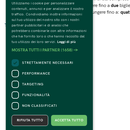
Utilizziamo i cookie per personalizzare
Ogni gruppo ha la possibilità di aggiungere fino a
due
biglie
contenuti, annunci e per analizzare il nostro
Ogni gruppo di studenti può inoltre aggiungere fino a:
quat
traffico. Condividiamo inoltre informazioni
sul tuo utilizzo del nostro sito con i nostri
Torna indietro
partner pubblicitari e di analisi che
potrebbero combinarle con altre informazioni
che hai fornito loro o che hanno raccolto dal
tuo utilizzo dei loro servizi.
Leggi di più
MOSTRA TUTTI I PARTNER
(1658) →
STRETTAMENTE NECESSARI
PERFORMANCE
TARGETING
FUNZIONALITÀ
NON CLASSIFICATI
RIFIUTA TUTTO
ACCETTA TUTTO