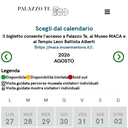
Scegli dal calendario
Il biglietto consente l'accesso a Palazzo Te, al Museo MACA e
al Tempio Leon Battista Alberti
(
.
https://maca.museimantova.it/)
2026
AGOSTO
Legenda
Disponibile
Disponibilità limitata
Sold out
Visita guidata percorso museale visitatori individuali
Visita guidata mostra visitatori individuali
L
M
M
G
V
S
D
LUN
MAR
MER
GIO
VEN
SAB
DOM
01
02
27
28
29
30
31