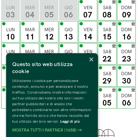
LUN
MAR
MER
GIO
VEN
SAB
DOM
03
04
05
06
07
08
09
LUN
MAR
MER
GIO
VEN
SAB
DOM
10
11
12
13
14
15
16
LUN
MAR
MER
GIO
VEN
SAB
DOM
×
17
18
19
20
21
22
23
Questo sito web utilizza
cookie
LUN
MAR
MER
GIO
VEN
SAB
DOM
24
25
26
27
28
29
30
Utilizziamo i cookie per personalizzare
contenuti, annunci e per analizzare il nostro
traffico. Condividiamo inoltre informazioni
LUN
MAR
MER
GIO
VEN
SAB
DOM
sul tuo utilizzo del nostro sito con i nostri
31
01
02
03
04
05
06
partner pubblicitari e di analisi che
potrebbero combinarle con altre informazioni
che hai fornito loro o che hanno raccolto dal
tuo utilizzo dei loro servizi.
Leggi di più
MOSTRA TUTTI I PARTNER
(1658) →