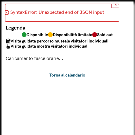
X
Indietro
SyntaxError: Unexpected end of JSON input 
2026-06-14
Legenda
Scegli dal calendario
Disponibile
Disponibilità limitata
Sold out
Il biglietto consente l'accesso a Palazzo Te, al Museo MACA e
Visita guidata percorso museale visitatori individuali
al Tempio Leon Battista Alberti
Visita guidata mostra visitatori individuali
(
.
https://maca.museimantova.it/)
2026
Caricamento fasce orarie...
AGOSTO
Legenda
Disponibile
Disponibilità limitata
Sold out
Visita guidata percorso museale visitatori individuali
Visita guidata mostra visitatori individuali
L
M
M
G
V
S
D
LUN
MAR
MER
GIO
VEN
SAB
DOM
01
02
27
28
29
30
31