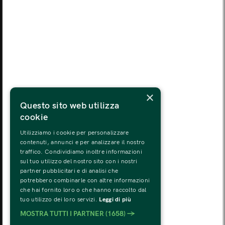
LUN
MAR
MER
GIO
VEN
SAB
DOM
03
04
05
06
07
08
09
LUN
MAR
MER
GIO
VEN
SAB
DOM
10
11
12
13
14
15
16
LUN
MAR
MER
GIO
VEN
SAB
DOM
×
17
18
19
20
21
22
23
Questo sito web utilizza
cookie
LUN
MAR
MER
GIO
VEN
SAB
DOM
24
25
26
27
28
29
30
Utilizziamo i cookie per personalizzare
contenuti, annunci e per analizzare il nostro
traffico. Condividiamo inoltre informazioni
LUN
MAR
MER
GIO
VEN
SAB
DOM
sul tuo utilizzo del nostro sito con i nostri
31
01
02
03
04
05
06
partner pubblicitari e di analisi che
potrebbero combinarle con altre informazioni
che hai fornito loro o che hanno raccolto dal
tuo utilizzo dei loro servizi.
Leggi di più
MOSTRA TUTTI I PARTNER
(1658) →