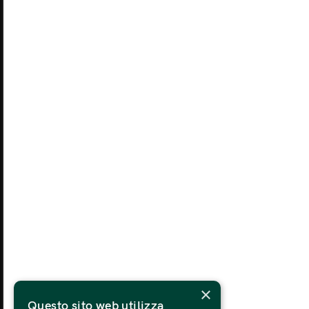
27
LUNEDÌ
MA
03
LUNEDÌ
MA
10
LUNEDÌ
MA
17
LUNEDÌ
MA
×
24
Questo sito web utilizza