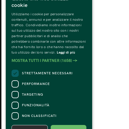
cookie
Utilizziamo i cookie per personalizzare
LUNEDÌ
MA
contenuti, annunci e per analizzare il nostro
31
traffico. Condividiamo inoltre informazioni
sul tuo utilizzo del nostro sito con i nostri
partner pubblicitari e di analisi che
potrebbero combinarle con altre informazioni
che hai fornito loro o che hanno raccolto dal
tuo utilizzo dei loro servizi.
Leggi di più
MOSTRA TUTTI I PARTNER
(1658) →
STRETTAMENTE NECESSARI
PERFORMANCE
TARGETING
FUNZIONALITÀ
NON CLASSIFICATI