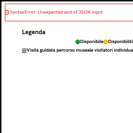
SyntaxError: Unexpected end of JSON input 
Indietro
Legenda
Disponibile
Disponibilit
Il biglietto cons
Visita guidata percorso museale visitatori individua
Legenda
Disponibile
Disp
Visita guidata per
L
LUNEDÌ
MA