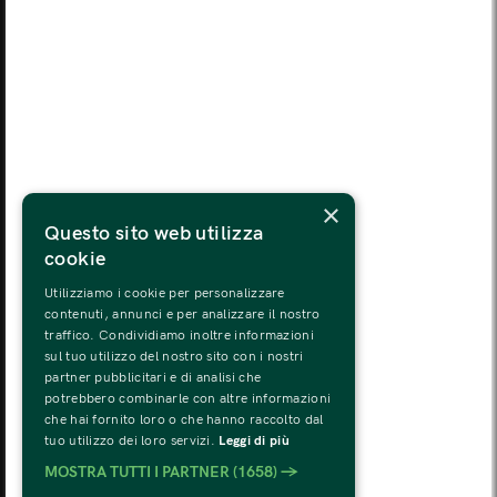
LUN
MAR
MER
GIO
VEN
SAB
DOM
03
04
05
06
07
08
09
LUN
MAR
MER
GIO
VEN
SAB
DOM
10
11
12
13
14
15
16
LUN
MAR
MER
GIO
VEN
SAB
DOM
×
17
18
19
20
21
22
23
Questo sito web utilizza
cookie
LUN
MAR
MER
GIO
VEN
SAB
DOM
24
25
26
27
28
29
30
Utilizziamo i cookie per personalizzare
contenuti, annunci e per analizzare il nostro
traffico. Condividiamo inoltre informazioni
LUN
MAR
MER
GIO
VEN
SAB
DOM
sul tuo utilizzo del nostro sito con i nostri
31
01
02
03
04
05
06
partner pubblicitari e di analisi che
potrebbero combinarle con altre informazioni
che hai fornito loro o che hanno raccolto dal
tuo utilizzo dei loro servizi.
Leggi di più
MOSTRA TUTTI I PARTNER
(1658) →