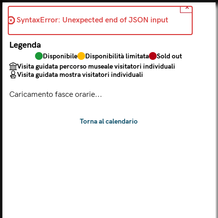
X
Indietro
SyntaxError: Unexpected end of JSON input 
2026-07-25
Legenda
Scegli dal calendario
Disponibile
Disponibilità limitata
Sold out
Il biglietto consente l'accesso a Palazzo Te, al Museo MACA e
Visita guidata percorso museale visitatori individuali
al Tempio Leon Battista Alberti
Visita guidata mostra visitatori individuali
(
.
https://maca.museimantova.it/)
2026
Caricamento fasce orarie...
AGOSTO
Legenda
Disponibile
Disponibilità limitata
Sold out
Visita guidata percorso museale visitatori individuali
Visita guidata mostra visitatori individuali
L
M
M
G
V
S
D
LUN
MAR
MER
GIO
VEN
SAB
DOM
01
02
27
28
29
30
31