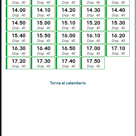
Disp.: 40
Disp.: 40
Disp.: 40
Disp.: 40
Disp.: 40
LUN
MAR
MER
GIO
VEN
SAB
DOM
14.00
14.10
14.20
14.30
14.40
03
04
05
06
07
08
09
Disp.: 40
Disp.: 40
Disp.: 40
Disp.: 40
Disp.: 40
14.50
15.00
15.10
15.20
15.30
Disp.: 40
Disp.: 40
Disp.: 40
Disp.: 40
Disp.: 40
LUN
MAR
MER
GIO
VEN
SAB
DOM
10
11
12
13
14
15
16
15.40
15.50
16.00
16.10
16.20
Disp.: 40
Disp.: 40
Disp.: 40
Disp.: 40
Disp.: 40
16.30
16.40
16.50
17.00
17.10
LUN
MAR
MER
GIO
VEN
SAB
DOM
Disp.: 40
Disp.: 40
Disp.: 40
Disp.: 40
Disp.: 40
17
18
19
20
21
22
23
17.20
17.30
17.40
17.50
Disp.: 40
Disp.: 40
Disp.: 40
Disp.: 40
LUN
MAR
MER
GIO
VEN
SAB
DOM
24
25
26
27
28
29
30
LUN
MAR
MER
GIO
VEN
SAB
DOM
31
01
02
03
04
05
06