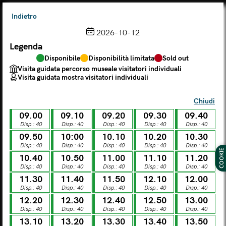
Indietro
2026-10-12
Legenda
Scegli dal calendario
Disponibile
Disponibilità limitata
Sold out
Il biglietto consente l'accesso a Palazzo Te, al Museo MACA e
Visita guidata percorso museale visitatori individuali
al Tempio Leon Battista Alberti
Visita guidata mostra visitatori individuali
(
.
https://maca.museimantova.it/)
2026
Chiudi
AGOSTO
09.00
09.10
09.20
09.30
09.40
Legenda
Disp.: 40
Disp.: 40
Disp.: 40
Disp.: 40
Disp.: 40
09.50
10:00
10.10
10.20
10.30
Disponibile
Disponibilità limitata
Sold out
Disp.: 40
Disp.: 40
Disp.: 40
Disp.: 40
Disp.: 40
Visita guidata percorso museale visitatori individuali
COOKIE
Visita guidata mostra visitatori individuali
10.40
10.50
11.00
11.10
11.20
Disp.: 40
Disp.: 40
Disp.: 40
Disp.: 40
Disp.: 40
L
M
M
G
V
S
D
11.30
11.40
11.50
12.10
12.00
Disp.: 40
Disp.: 40
Disp.: 40
Disp.: 40
Disp.: 40
12.20
12.30
12.40
12.50
13.00
LUN
MAR
MER
GIO
VEN
SAB
DOM
Disp.: 40
Disp.: 40
Disp.: 40
Disp.: 40
Disp.: 40
01
02
27
28
29
30
31
13.10
13.20
13.30
13.40
13.50