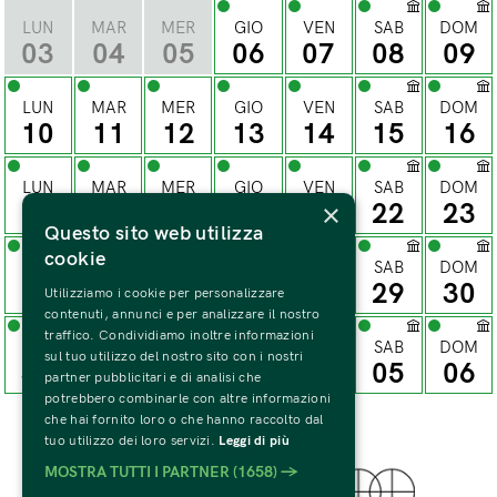
LUN
MAR
MER
GIO
VEN
SAB
DOM
03
04
05
06
07
08
09
LUN
MAR
MER
GIO
VEN
SAB
DOM
10
11
12
13
14
15
16
LUN
MAR
MER
GIO
VEN
SAB
DOM
×
17
18
19
20
21
22
23
Questo sito web utilizza
cookie
LUN
MAR
MER
GIO
VEN
SAB
DOM
24
25
26
27
28
29
30
Utilizziamo i cookie per personalizzare
contenuti, annunci e per analizzare il nostro
traffico. Condividiamo inoltre informazioni
LUN
MAR
MER
GIO
VEN
SAB
DOM
sul tuo utilizzo del nostro sito con i nostri
31
01
02
03
04
05
06
partner pubblicitari e di analisi che
potrebbero combinarle con altre informazioni
che hai fornito loro o che hanno raccolto dal
tuo utilizzo dei loro servizi.
Leggi di più
MOSTRA TUTTI I PARTNER
(1658) →