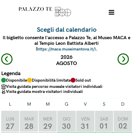
Scegli dal calendario
Il biglietto consente l'accesso a Palazzo Te, al Museo MACA e
al Tempio Leon Battista Alberti
(
.
https://maca.museimantova.it/)
2026
AGOSTO
Legenda
Disponibile
Disponibilità limitata
Sold out
Visita guidata percorso museale visitatori individuali
Visita guidata mostra visitatori individuali
L
M
M
G
V
S
D
LUN
MAR
MER
GIO
VEN
SAB
DOM
01
02
27
28
29
30
31