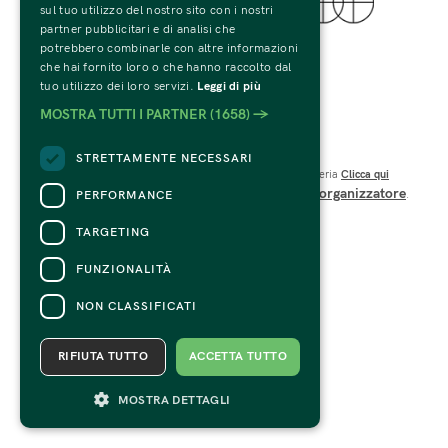
sul tuo utilizzo del nostro sito con i nostri
partner pubblicitari e di analisi che
© 2022 Fondazione Palazzo Te
potrebbero combinarle con altre informazioni
Tutti i Diritti Riservati
che hai fornito loro o che hanno raccolto dal
C.F. e P.IVA 01594270207
tuo utilizzo dei loro servizi.
Leggi di più
Codice SDI: USAL8PV
MOSTRA TUTTI I PARTNER
(1658) →
Viale Te n.19 – 46100 Mantova 
CONTATTI
STRETTAMENTE NECESSARI
Per informazioni e supporto all'acquisto della biglietteria
Clicca qui
organizzatore
PERFORMANCE
Per informazioni sul programma e l'evento, rivolgersi all'
.
Dichiarazione di accessibilità
TARGETING
FUNZIONALITÀ
NON CLASSIFICATI
RIFIUTA TUTTO
ACCETTA TUTTO
MOSTRA DETTAGLI