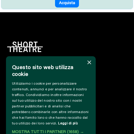
Acquista
×
Questo sito web utilizza
HOME
cookie
INFO
SOSTIENICI
Utilizziamo i cookie per personalizzare
contenuti, annunci e per analizzare il nostro
PRESS&PROFESSIONAL
traffico. Condividiamo inoltre informazioni
CHI SIAMO
sul tuo utilizzo del nostro sito con i nostri
PARTNER
partner pubblicitari e di analisi che
PROGETTI E COLLABORAZIONI
potrebbero combinarle con altre informazioni
che hai fornito loro o che hanno raccolto dal
CUT / ANALOGUE
tuo utilizzo dei loro servizi.
Leggi di più
PAST EDITIONS
MOSTRA TUTTI I PARTNER
(1658) →
ARCHIVIO