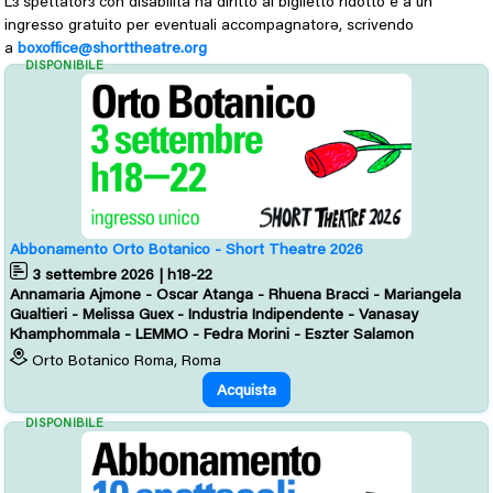
L
spettator
con disabilità ha diritto al biglietto ridotto e a un 
ɜ
ɜ
ingresso gratuito per eventuali accompagnatorə, scrivendo
a
boxoffice@shorttheatre.org
DISPONIBILE
Abbonamento Orto Botanico - Short Theatre 2026
3 settembre 2026 | h18-22
Annamaria Ajmone - Oscar Atanga - Rhuena Bracci - Mariangela
Gualtieri - Melissa Guex - Industria Indipendente - Vanasay
Khamphommala - LEMMO - Fedra Morini - Eszter Salamon
Orto Botanico Roma, Roma
Acquista
DISPONIBILE