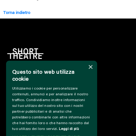
Torna indietro
×
Questo sito web utilizza
HOME
cookie
INFO
Utilizziamo i cookie per personalizzare
SOSTIENICI
contenuti, annunci e per analizzare il nostro
PRESS&PROFESSIONAL
traffico. Condividiamo inoltre informazioni
CHI SIAMO
sul tuo utilizzo del nostro sito con i nostri
PARTNER
partner pubblicitari e di analisi che
potrebbero combinarle con altre informazioni
PROGETTI E COLLABORAZIONI
che hai fornito loro o che hanno raccolto dal
CUT / ANALOGUE
tuo utilizzo dei loro servizi.
Leggi di più
PAST EDITIONS