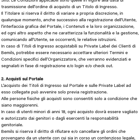
Sito. Le Condizioni applicabili sono quelle in vigore alla data di
trasmissione dell'ordine di acquisto di un Titolo di Ingresso.
Il Titolare si riserva il diritto di variare a propria discrezione, in
qualunque momento, anche successivo alla registrazione dell’Utente,
l’interfaccia grafica del Portale, i Contenuti e la loro organizzazione,
ed ogni altro aspetto che ne caratterizza la funzionalità e la gestione,
comunicando all’Utente, se occorrenti, le relative istruzioni.
In caso di Titoli di Ingresso acquistabili su Private Label dei Clienti di
Bemils, potrebbe essere necessario accettare ulteriori Termini e
Condizioni specifici dell’Organizzatore, che verranno evidenziati e
segnalati in fase di registrazione e/o login e/o check out.
2. Acquisti sul Portale
L’acquisto dei Titoli di Ingresso sul Portale e sulle Private Label ad
esso collegate può avvenire solo previa registrazione.
Alle persone fisiche gli acquisti sono consentiti solo a condizione che
siano maggiorenni.
In caso di utenti minori di anni 18, ogni acquisto dovrà essere vagliato
e autorizzato dai genitori o dagli esercenti la responsabilità
genitoriale.
Bemils si riserva il diritto di rifiutare e/o cancellare gli ordini che
provengano da un utente con cui sia in corso un contenzioso legale,