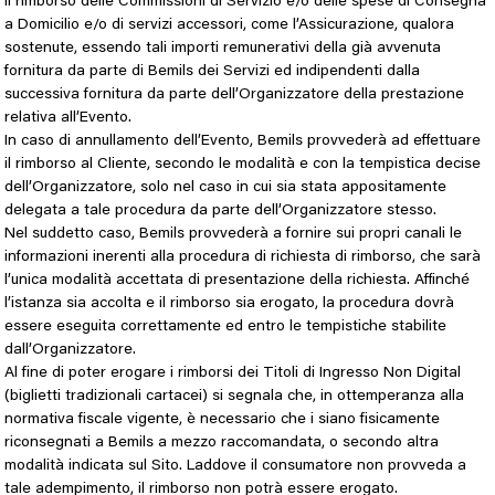
il rimborso delle Commissioni di Servizio e/o delle spese di Consegna
a Domicilio e/o di servizi accessori, come l’Assicurazione, qualora
sostenute, essendo tali importi remunerativi della già avvenuta
fornitura da parte di Bemils dei Servizi ed indipendenti dalla
successiva fornitura da parte dell’Organizzatore della prestazione
relativa all’Evento.
In caso di annullamento dell’Evento, Bemils provvederà ad effettuare
il rimborso al Cliente, secondo le modalità e con la tempistica decise
dell’Organizzatore, solo nel caso in cui sia stata appositamente
delegata a tale procedura da parte dell’Organizzatore stesso.
Nel suddetto caso, Bemils provvederà a fornire sui propri canali le
informazioni inerenti alla procedura di richiesta di rimborso, che sarà
l’unica modalità accettata di presentazione della richiesta. Affinché
l’istanza sia accolta e il rimborso sia erogato, la procedura dovrà
essere eseguita correttamente ed entro le tempistiche stabilite
dall’Organizzatore.
Al fine di poter erogare i rimborsi dei Titoli di Ingresso Non Digital
(biglietti tradizionali cartacei) si segnala che, in ottemperanza alla
normativa fiscale vigente, è necessario che i siano fisicamente
riconsegnati a Bemils a mezzo raccomandata, o secondo altra
modalità indicata sul Sito. Laddove il consumatore non provveda a
tale adempimento, il rimborso non potrà essere erogato.