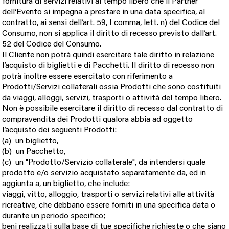
fornitura di servizi relativi al tempo libero che il Partner
dell’Evento si impegna a prestare in una data specifica, al
contratto, ai sensi dell’art. 59, I comma, lett. n) del Codice del
Consumo, non si applica il diritto di recesso previsto dall’art.
52 del Codice del Consumo.
Il Cliente non potrà quindi esercitare tale diritto in relazione
l’acquisto di biglietti e di Pacchetti. Il diritto di recesso non
potrà inoltre essere esercitato con riferimento a
Prodotti/Servizi collaterali
ossia Prodotti che sono costituiti 
da viaggi, alloggi, servizi, trasporti o attività del tempo libero.
Non è possibile esercitare il diritto di recesso dal contratto di
compravendita dei Prodotti qualora abbia ad oggetto
l’acquisto dei seguenti Prodotti:
(a)
un biglietto,
(b)
un Pacchetto,
(c)
un "Prodotto/Servizio collaterale", da intendersi quale
prodotto e/o servizio acquistato separatamente da, ed in
aggiunta a, un biglietto, che include:
viaggi, vitto, alloggio, trasporti o servizi relativi alle attività
ricreative, che debbano essere forniti in una specifica data o
durante un periodo specifico;
beni realizzati sulla base di tue specifiche richieste o che siano