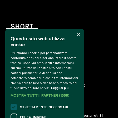
×
Questo sito web utilizza
cookie
HOME
Utilizziamo i cookie per personalizzare
INFO
contenuti, annunci e per analizzare il nostro
SUPPORT US
traffico. Condividiamo inoltre informazioni
PRESS&PROFESSIONAL
sul tuo utilizzo del nostro sito con i nostri
ABOUT US
partner pubblicitari e di analisi che
potrebbero combinarle con altre informazioni
PARTNER
che hai fornito loro o che hanno raccolto dal
PROJECTS AND COLLABORATIONS
tuo utilizzo dei loro servizi.
Leggi di più
CUT / ANALOGUE
MOSTRA TUTTI I PARTNER
(1658) →
PAST EDITIONS
ARCHIVE
STRETTAMENTE NECESSARI
DIARY
© 2023 – Associazione AREA06 – ETS – Via Buonarroti 31,
PERFORMANCE