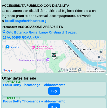
ACCESSIBILITÀ PUBBLICO CON DISABILITÀ
L
spettator
con disabilità ha diritto al biglietto ridotto e a un 
ɜ
ɜ
ingresso gratuito per eventuali accompagnatorə, scrivendo
a
boxoffice@shorttheatre.org
Promoter:
ASSOCIAZIONE AREA06 ETS
Orto Botanico Roma Largo Cristina di Svezia ,
23/A, 00165 
ROMA
(RM)
Other dates for sale
AVAILABLE
Focus Betty Thcomanga – abbonamento
Buy
AVAILABLE
Focus Betty Thcomanga – abbonamento
Buy