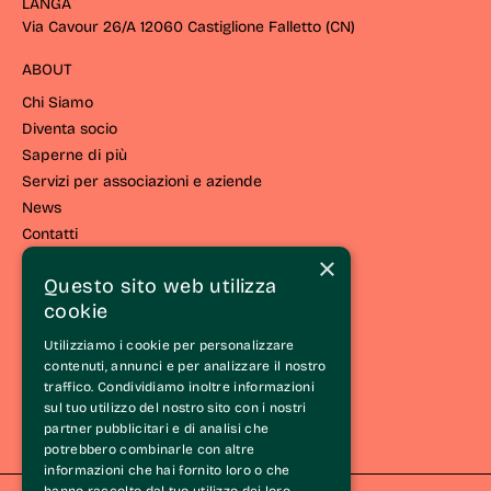
LANGA
Via Cavour 26/A 12060 Castiglione Falletto (CN) 
ABOUT
Chi Siamo
Diventa socio
Saperne di più
Servizi per associazioni e aziende
News
Contatti
×
VIVERE EL LANGHE
Questo sito web utilizza
cookie
Vivi la strada
Eventi e iniziative
Utilizziamo i cookie per personalizzare
Esperienze
contenuti, annunci e per analizzare il nostro
traffico. Condividiamo inoltre informazioni
Itinerari
sul tuo utilizzo del nostro sito con i nostri
Wine Tasting Experience®
partner pubblicitari e di analisi che
Le Langhe
potrebbero combinarle con altre
informazioni che hai fornito loro o che