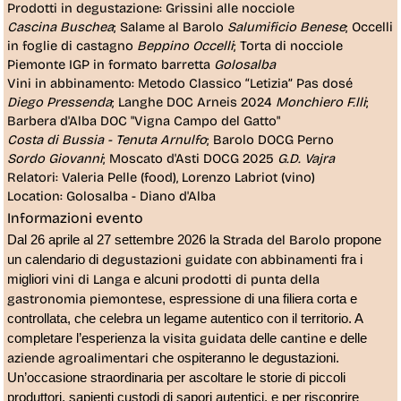
Prodotti in degustazione: Grissini alle nocciole
Cascina Buschea
; Salame al Barolo
Salumificio Benese
; Occelli
in foglie di castagno
Beppino Occelli
; Torta di nocciole
Piemonte IGP in formato barretta
Golosalba
Vini in abbinamento: Metodo Classico “Letizia” Pas dosé
Diego Pressenda
; Langhe DOC Arneis 2024
Monchiero F.lli
;
Barbera d'Alba DOC "Vigna Campo del Gatto"
Costa di Bussia - Tenuta Arnulfo
; Barolo DOCG Perno
Sordo Giovanni
; Moscato d'Asti DOCG 2025
G.D. Vajra
Relatori: Valeria Pelle (food), Lorenzo Labriot (vino)
Location: Golosalba - Diano d'Alba
Informazioni evento
Strada del Barolo
Dal 26 aprile al 27 settembre 2026 la
propone
degustazioni guidate
abbinamenti
un calendario di
con 
fra i 
vini di Langa
prodotti di punta della
migliori
e alcuni 
gastronomia piemontese
, espressione di una filiera corta e
controllata, che celebra un legame autentico con il territorio. A
visita guidata
cantine
completare l’esperienza la
delle 
e delle 
aziende agroalimentari
che ospiteranno le degustazioni. 
Un’occasione straordinaria per ascoltare le storie di piccoli
produttori, sapienti custodi di sapori autentici, e per riscoprire