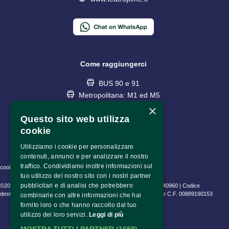
Come raggiungerci
BUS 90 e 91
Metropolitana: M1 ed M5
fermata Lotto
×
Questo sito web utilizza
cookie
Utilizziamo i cookie per personalizzare
contenuti, annunci e per analizzare il nostro
traffico. Condividiamo inoltre informazioni sul
cookie policy • privacy policy • informativa trattamento dati
tuo utilizzo del nostro sito con i nostri partner
pubblicitari e di analisi che potrebbero
©2023 Fondazione Pime Onlus C.F. 97486040153 e P.IVA 06630940960 | Codice
destinatario (SDI) SUBM70N | CEAM Srl P.IVA 10802530153 | Pime C.F. 00889190153
combinarle con altre informazioni che hai
fornito loro o che hanno raccolto dal tuo
utilizzo dei loro servizi.
Leggi di più