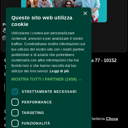
×
Questo sito web utilizza
cookie
POTA BOYZ COMEDY
Teatro Q77 - Teatro Q77 - Vertigo Live, Torino
Utilizziamo i cookie per personalizzare
Giovedì
22
Aprile 2027
Ore 21:00
contenuti, annunci e per analizzare il nostro
traffico. Condividiamo inoltre informazioni sul
Acquista
tuo utilizzo del nostro sito con i nostri partner
pubblicitari e di analisi che potrebbero
Q77 Impresa Sociale S.r.l. - Corso Brescia 77 - 10152 
combinarle con altre informazioni che hai
fornito loro o che hanno raccolto dal tuo
Torino -
utilizzo dei loro servizi.
Leggi di più
info@qsettantasette.com
MOSTRA TUTTI I PARTNER
(1658) →
STRETTAMENTE NECESSARI
PERFORMANCE
CONTATTI
TARGETING
Per informazioni e supporto all'acquisto della biglietteria
Clicca
FUNZIONALITÀ
qui