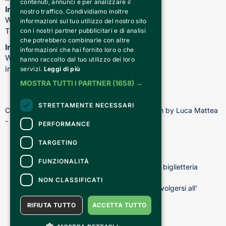
contenuti, annunci e per analizzare il
Informazioni su spettacoli e teatro
nostro traffico. Condividiamo inoltre
WhatsApp: 344 410 4477
informazioni sul tuo utilizzo del nostro sito
Telefono: 011 221 6128
con i nostri partner pubblicitari e di analisi
che potrebbero combinarle con altre
Informazioni sui nostri corsi
informazioni che hai fornito loro o che
WhatsApp: 392 150 5130 -
hanno raccolto dal tuo utilizzo dei loro
info@chiediscena.torino.it
servizi.
Leggi di più
MOSTRA TUTTI I PARTNER
(1658) →
STRETTAMENTE NECESSARI
Copyright © 2026 - All rights reserved - Design by Luca Mattea 
- Made in Turin with
PERFORMANCE
TARGETING
CONTATTI
FUNZIONALITÀ
Per informazioni e supporto all'acquisto della biglietteria
Clicca qui
NON CLASSIFICATI
Per informazioni sul programma e l'evento, rivolgersi all'
organizzatore
.
RIFIUTA TUTTO
ACCETTA TUTTO
Dichiarazione di accessibilità