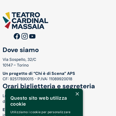
Dove siamo
Via Sospello, 32/C
10147 – Torino
Un progetto di “Chi è di Scena” APS
CF: 92517890015 - P.IVA: 11089920018
Orari biglietteria e segreteria
×
Lunedì-Venerdì:
Questo sito web utilizza
dalle 17.00 alle 21.00
cookie
Email
Utilizziamo i cookie per personalizzare
info@teatrocardinalmassaia.com