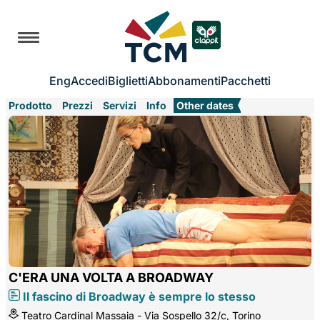
Eng
Accedi
Biglietti
Abbonamenti
Pacchetti
Prodotto
Prezzi
Servizi
Info
Other dates
C'ERA UNA VOLTA A BROADWAY
Il fascino di Broadway è sempre lo stesso
Teatro Cardinal Massaia - Via Sospello 32/c, Torino