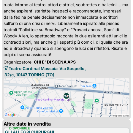
ruota intorno al teatro: attori e attrici, soubrettes e ballerini … ma
anche aspiranti starlette incapaci e raccomandate, impresari
dalla fedina penale decisamente non immacolata e scrittori
sull’orlo di una crisi di nervi. Liberamente ispirato alle pièces
teatrali “Pallottole su Broadway” e “Provaci ancora, Sam” di
Woody Allen, lo spettacolo racconta in due esilaranti atti unici le
contraddizioni, ma anche gli aspetti più comici, di quella che era
ed è Broadway quando si spengono le luci dei riflettori. Risate e
colpi di scena assicurati!
Organizzatore:
CHI E' DI SCENA APS
Teatro Cardinal Massaia Via Sospello,
32/c, 10147 
TORINO
(TO)
Altre date in vendita
DISPONIBILE
GLI ALLEGRI CHIRURGHI