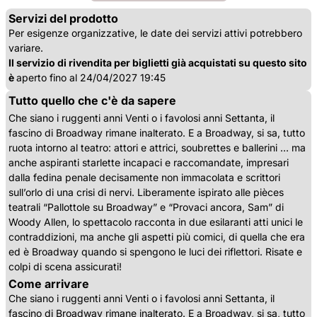
Servizi del prodotto
Per esigenze organizzative, le date dei servizi attivi potrebbero
variare.
Il servizio di rivendita per biglietti già acquistati su questo sito
è
aperto fino al 24/04/2027 19:45
Tutto quello che c'è da sapere
Che siano i ruggenti anni Venti o i favolosi anni Settanta, il
fascino di Broadway rimane inalterato. E a Broadway, si sa, tutto
ruota intorno al teatro: attori e attrici, soubrettes e ballerini … ma
anche aspiranti starlette incapaci e raccomandate, impresari
dalla fedina penale decisamente non immacolata e scrittori
sull’orlo di una crisi di nervi. Liberamente ispirato alle pièces
teatrali “Pallottole su Broadway” e “Provaci ancora, Sam” di
Woody Allen, lo spettacolo racconta in due esilaranti atti unici le
contraddizioni, ma anche gli aspetti più comici, di quella che era
ed è Broadway quando si spengono le luci dei riflettori. Risate e
colpi di scena assicurati!
Come arrivare
Che siano i ruggenti anni Venti o i favolosi anni Settanta, il
fascino di Broadway rimane inalterato. E a Broadway, si sa, tutto