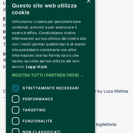
×
Lunedì-Venerdì:
Questo sito web utilizza
dalle 17.00 alle 21.00
cookie
Email
Utilizziamo i cookie per personalizzare
info@teatrocardinalmassaia.com
contenuti, annunci e per analizzare il
Informazioni su spettacoli e teatro
nostro traffico. Condividiamo inoltre
WhatsApp: 344 410 4477
informazioni sul tuo utilizzo del nostro sito
Telefono: 011 221 6128
con i nostri partner pubblicitari e di analisi
che potrebbero combinarle con altre
Informazioni sui nostri corsi
informazioni che hai fornito loro o che
WhatsApp: 392 150 5130 -
hanno raccolto dal tuo utilizzo dei loro
info@chiediscena.torino.it
servizi.
Leggi di più
MOSTRA TUTTI I PARTNER
(1658) →
STRETTAMENTE NECESSARI
Copyright © 2026 - All rights reserved - Design by Luca Mattea 
- Made in Turin with
PERFORMANCE
TARGETING
CONTATTI
FUNZIONALITÀ
Per informazioni e supporto all'acquisto della biglietteria
Clicca qui
NON CLASSIFICATI