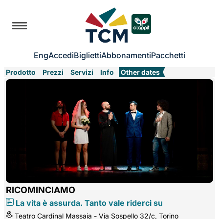
Eng
Accedi
Biglietti
Abbonamenti
Pacchetti
Prodotto
Prezzi
Servizi
Info
Other dates
RICOMINCIAMO
La vita è assurda. Tanto vale riderci su
Teatro Cardinal Massaia - Via Sospello 32/c, Torino