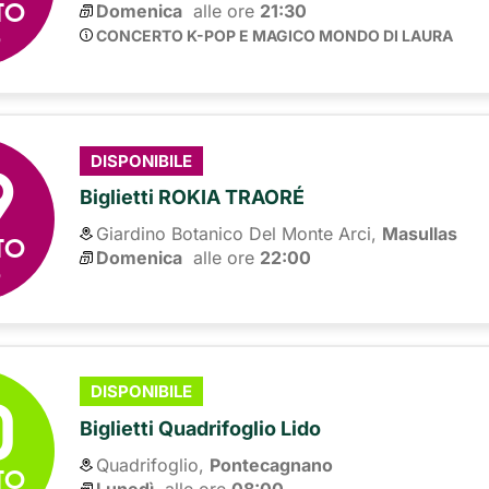
TO
Domenica
alle ore 
21:30
6
CONCERTO K-POP E MAGICO MONDO DI LAURA
9
DISPONIBILE
Biglietti ROKIA TRAORÉ
Giardino Botanico Del Monte Arci,
Masullas
TO
Domenica
alle ore 
22:00
6
0
DISPONIBILE
Biglietti Quadrifoglio Lido
Quadrifoglio,
Pontecagnano
TO
Lunedì
alle ore 
08:00