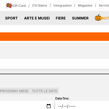
/
/
/
/
Chi Siamo
Integrazioni
Magazine
Serviz
Gift Card
AU
SPORT
ARTE E MUSEI
FIERE
SUMMER
PROSSIMO MESE
TUTTE LE DATE
Data fine: