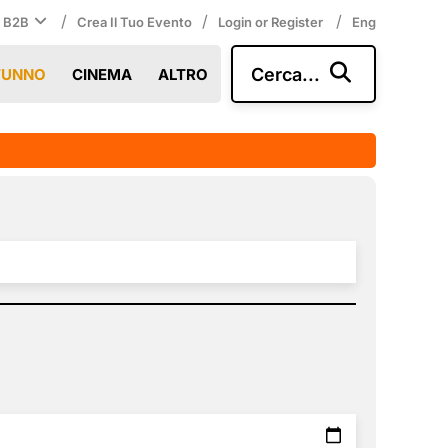
/
/
/
i B2B
Crea Il Tuo Evento
Login or Register
Eng
Cerca...
TUNNO
CINEMA
ALTRO