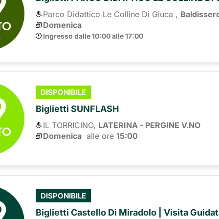
9
Parco Didattico Le Colline Di Giuca ,
Baldisser
TO
Domenica
6
Ingresso dalle 10:00 alle 17:00
9
DISPONIBILE
Biglietti SUNFLASH
IL TORRICINO,
LATERINA - PERGINE V.NO
TO
Domenica
alle ore 
15:00
6
9
DISPONIBILE
Biglietti Castello Di Miradolo | Visita Guida