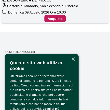
LA DOMENICA DEI PICCOLI
Castello di Miradolo, San Secondo di Pinerolo
Domenica
09
Agosto 2026
Ore 10:30
Acquista
LA NOSTRA MISSIONE
×
CALENDARIO
Questo sito web utilizza
cookie
PRESS AREA
Utilizziamo i cookie per personalizzare
TRASPARENZA
contenuti, annunci e per analizzare il nostro
traffico. Condividiamo inoltre informazioni sul
PTRASPARENZA NRR - NEXTGENERATIONEU
tuo utilizzo del nostro sito con i nostri partner
COME ARRIVARE
pubblicitari e di analisi che potrebbero
combinarle con altre informazioni che hai
ORARI E COSTI
fornito loro o che hanno raccolto dal tuo
utilizzo dei loro servizi.
Leggi di più