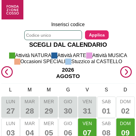
Inserisci codice
SCEGLI DAL CALENDARIO
Attività NATURA 
Attività ARTE 
Attività MUSICA 
Occasioni SPECIALI 
Stuzzico al CASTELLO 
2026
AGOSTO
L
M
M
G
V
S
D
LUN
MAR
MER
GIO
VEN
SAB
DOM
01
02
27
28
29
30
31
VEN
DOM
LUN
MAR
MER
GIO
SAB
03
04
05
06
08
07
09