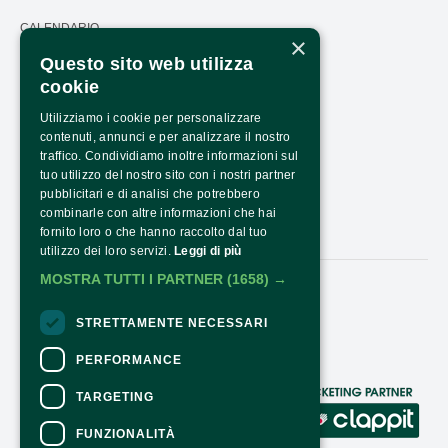
CALENDARIO
×
Questo sito web utilizza
PRESS AREA
cookie
TRASPARENZA
Utilizziamo i cookie per personalizzare
PTRASPARENZA NRR - NEXTGENERATIONEU
contenuti, annunci e per analizzare il nostro
traffico. Condividiamo inoltre informazioni sul
COME ARRIVARE
tuo utilizzo del nostro sito con i nostri partner
pubblicitari e di analisi che potrebbero
ORARI E COSTI
combinarle con altre informazioni che hai
CONTATTI
fornito loro o che hanno raccolto dal tuo
utilizzo dei loro servizi.
Leggi di più
MOSTRA TUTTI I PARTNER
(1658) →
Seguici:
STRETTAMENTE NECESSARI
PERFORMANCE
TARGETING
CONTATTI
FUNZIONALITÀ
Per informazioni e supporto all'acquisto