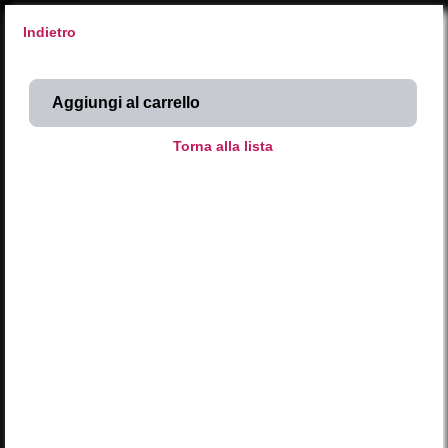
Indietro
X
SyntaxError: Unexpected end of JSON input 
Inserisci codice
SCEGLI DAL CALENDARIO
Attività NATURA 
Attività ARTE 
Attività MUSICA 
Occasioni SPECIALI 
Stuzzico al CASTELLO 
2026
AGOSTO
L
M
M
G
V
S
D
LUN
MAR
MER
GIO
VEN
SAB
DOM
01
02
27
28
29
30
31