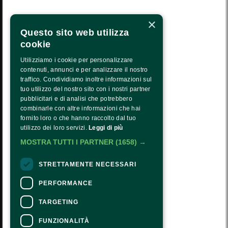
LA NOSTRA MISSIONE
×
CALENDARIO
Questo sito web utilizza
PRESS AREA
cookie
TRASPARENZA
Utilizziamo i cookie per personalizzare
contenuti, annunci e per analizzare il nostro
PTRASPARENZA NRR - NEXTGENERATIONEU
traffico. Condividiamo inoltre informazioni sul
tuo utilizzo del nostro sito con i nostri partner
COME ARRIVARE
pubblicitari e di analisi che potrebbero
combinarle con altre informazioni che hai
ORARI E COSTI
fornito loro o che hanno raccolto dal tuo
utilizzo dei loro servizi.
Leggi di più
CONTATTI
MOSTRA TUTTI I PARTNER
(1658) →
Seguici:
STRETTAMENTE NECESSARI
PERFORMANCE
TARGETING
CONTATTI
FUNZIONALITÀ