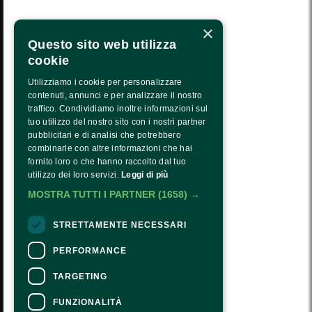
LA NOSTRA MISSIONE
×
CALENDARIO
Questo sito web utilizza
PRESS AREA
cookie
TRASPARENZA
Utilizziamo i cookie per personalizzare
contenuti, annunci e per analizzare il nostro
PTRASPARENZA NRR - NEXTGENERATIONEU
traffico. Condividiamo inoltre informazioni sul
tuo utilizzo del nostro sito con i nostri partner
COME ARRIVARE
pubblicitari e di analisi che potrebbero
combinarle con altre informazioni che hai
ORARI E COSTI
fornito loro o che hanno raccolto dal tuo
utilizzo dei loro servizi.
Leggi di più
CONTATTI
MOSTRA TUTTI I PARTNER
(1658) →
Seguici:
STRETTAMENTE NECESSARI
PERFORMANCE
TARGETING
CONTATTI
FUNZIONALITÀ