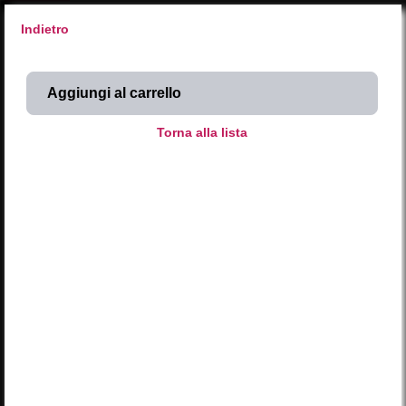
Indietro
X
SyntaxError: Unexpected end of JSON input 
Inserisci codice
SCEGLI DAL CALENDARIO
Attività NATURA 
Attività ARTE 
Attività MUSICA 
Occasioni SPECIALI 
Stuzzico al CASTELLO 
2026
AGOSTO
L
M
M
G
V
S
D
LUN
MAR
MER
GIO
VEN
SAB
DOM
01
02
27
28
29
30
31