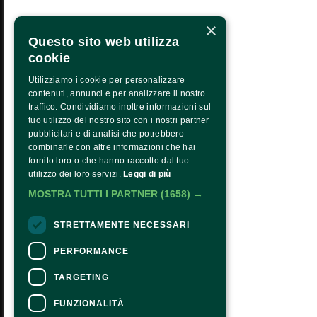
×
MA
LUNEDÌ
Questo sito web utilizza
cookie
31
Utilizziamo i cookie per personalizzare
contenuti, annunci e per analizzare il nostro
traffico. Condividiamo inoltre informazioni sul
tuo utilizzo del nostro sito con i nostri partner
pubblicitari e di analisi che potrebbero
combinarle con altre informazioni che hai
fornito loro o che hanno raccolto dal tuo
utilizzo dei loro servizi.
Leggi di più
LA NOSTRA MISSIONE
COME ARRIVARE
MOSTRA TUTTI I PARTNER
(1658) →
CALENDARIO
ORARI E COSTI
PRESS AREA
CONTATTI
STRETTAMENTE NECESSARI
Seguici:
TRASPARENZA
PERFORMANCE
PTRASPARENZA NRR -
NEXTGENERATIONEU
TARGETING
FUNZIONALITÀ