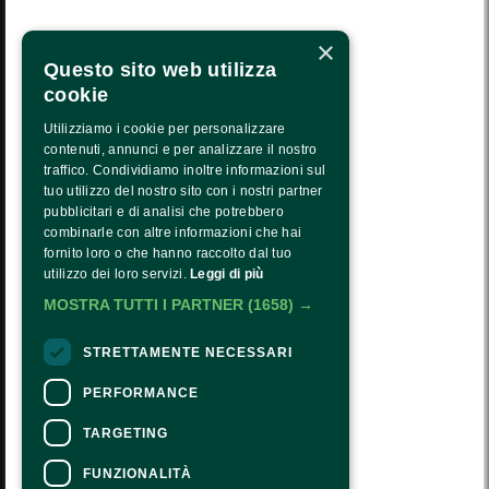
LA NOSTRA MISSIONE
×
CALENDARIO
Questo sito web utilizza
PRESS AREA
cookie
TRASPARENZA
Utilizziamo i cookie per personalizzare
contenuti, annunci e per analizzare il nostro
PTRASPARENZA NRR - NEXTGENERATIONEU
traffico. Condividiamo inoltre informazioni sul
tuo utilizzo del nostro sito con i nostri partner
COME ARRIVARE
pubblicitari e di analisi che potrebbero
combinarle con altre informazioni che hai
ORARI E COSTI
fornito loro o che hanno raccolto dal tuo
utilizzo dei loro servizi.
Leggi di più
CONTATTI
MOSTRA TUTTI I PARTNER
(1658) →
Seguici:
STRETTAMENTE NECESSARI
PERFORMANCE
TARGETING
CONTATTI
FUNZIONALITÀ