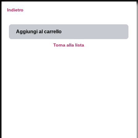
Indietro
X
SyntaxError: Unexpected end of JSON input 
Inserisci codice
SCEGLI DAL CALENDARIO
Attività NATURA 
Attività ARTE 
Attività MUSICA 
Occasioni SPECIALI 
Stuzzico al CASTELLO 
2026
AGOSTO
L
M
M
G
V
S
D
LUN
MAR
MER
GIO
VEN
SAB
DOM
01
02
27
28
29
30
31