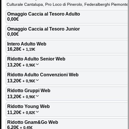
Culturale Cantalupa, Pro Loco di Pinerolo, Federalberghi Piemont
SAB
LUN
MAR
MER
GIO
VEN
DOM
Omaggio Caccia al Tesoro Adulto 
10
11
12
13
14
16
15
0,00€
Omaggio Caccia al Tesoro Junior 
LUN
MAR
MER
GIO
VEN
SAB
DOM
0,00€
17
18
19
20
21
22
23
Intero Adulto Web 
16,28€
+ 1,19€
DOM
LUN
MAR
MER
GIO
VEN
SAB
24
25
26
27
28
29
30
Ridotto Adulto Senior Web 
13,20€
+ 0,96€
MAR
MER
GIO
VEN
SAB
DOM
LUN
Ridotto Adulto Convenzioni Web 
31
01
02
03
04
05
06
13,20€
+ 0,96€
Ridotto Gruppi Web 
13,20€
+ 0,96€
Ridotto Young Web 
11,20€
+ 0,82€
Ridotto Gnam&Go Web 
6,20€
LA NOSTRA MISSIONE
+ 0,45€