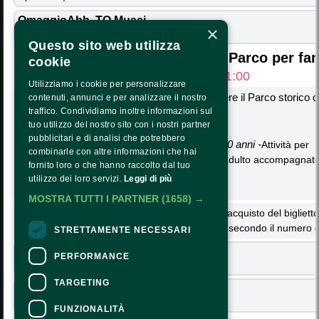
OmaggioAbb. TO Musei 
CALENDARIO
×
0,00€
+ 1,10€
Questo sito web utilizza
PRESS AREA
Caccia al tesoro nel Parco per fa
cookie
TRASPARENZA
ore: 11:00
Utilizziamo i cookie per personalizzare
PTRASPARENZA NRR - NEXTGENERATIONEU
Una giornata di giochi e scoperte per conoscere il Parco storico d
contenuti, annunci e per analizzare il nostro
traffico. Condividiamo inoltre informazioni sul
divertendosi.
COME ARRIVARE
tuo utilizzo del nostro sito con i nostri partner
pubblicitari e di analisi che potrebbero
ORARI E COSTI
Caccia al tesoro per famiglie con bambin* 4-10 anni -
Attività per
combinarle con altre informazioni che hai
famiglie:
è richiesta la presenza di almeno un adulto accompagnator
CONTATTI
fornito loro o che hanno raccolto dal tuo
utilizzo dei loro servizi.
Leggi di più
MOSTRA TUTTI I PARTNER
(1658) →
Seguici:
L’iscrizione all’attività è valida solo a fronte dell’acquisto del bigliett
l'inserimento nel carrello dei biglietti necessari, secondo il numero d
STRETTAMENTE NECESSARI
Intero Adulto Web 
PERFORMANCE
7,00€
+ 1,00€
TARGETING
Intero Junior Web 
CONTATTI
7,00€
+ 1,00€
FUNZIONALITÀ
Per informazioni e supporto all'acquisto