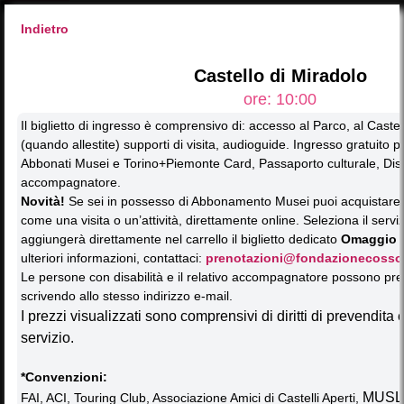
Indietro
Inserisci codice
Castello di Miradolo
ore: 10:00
Il biglietto di ingresso è comprensivo di: accesso al Parco, al Castel
SCEGLI DAL CALENDARIO
(quando allestite) supporti di visita, audioguide. Ingresso gratuito 
Abbonati Musei e Torino+Piemonte Card, Passaporto culturale, Disa
Attività NATURA 
Attività ARTE 
Attività MUSICA 
accompagnatore.
Occasioni SPECIALI 
Stuzzico al CASTELLO 
Novità!
Se sei in possesso di Abbonamento Musei puoi acquistare 
2026
come una visita o un’attività, direttamente online. Seleziona il servi
AGOSTO
aggiungerà direttamente nel carrello il biglietto dedicato
Omaggio 
ulteriori informazioni, contattaci:
prenotazioni@fondazionecosso.
L
M
M
G
V
S
D
Le persone con disabilità e il relativo accompagnatore possono pre
scrivendo allo stesso indirizzo e-mail.
LUN
MAR
MER
GIO
VEN
SAB
DOM
I prezzi visualizzati sono comprensivi di diritti di prevendita
01
02
27
28
29
30
31
servizio.
VEN
DOM
LUN
MAR
MER
GIO
SAB
*Convenzioni:
03
04
05
06
08
07
09
MUSL
FAI, ACI, Touring Club, Associazione Amici di Castelli Aperti,