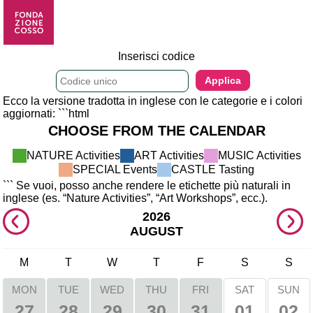
Inserisci codice
Ecco la versione tradotta in inglese con le categorie e i colori
aggiornati: ```html
CHOOSE FROM THE CALENDAR
NATURE Activities 
ART Activities 
MUSIC Activities 
SPECIAL Events 
CASTLE Tasting 
``` Se vuoi, posso anche rendere le etichette più naturali in 
inglese (es. “Nature Activities”, “Art Workshops”, ecc.).
2026
AUGUST
M
T
W
T
F
S
S
MON
TUE
WED
THU
FRI
SAT
SUN
01
02
27
28
29
30
31