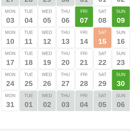
FRI
SUN
MON
TUE
WED
THU
SAT
03
04
05
06
08
07
09
SAT
MON
TUE
WED
THU
FRI
SUN
10
11
12
13
14
16
15
MON
TUE
WED
THU
FRI
SAT
SUN
17
18
19
20
21
22
23
SUN
MON
TUE
WED
THU
FRI
SAT
24
25
26
27
28
29
30
TUE
WED
THU
FRI
SAT
SUN
MON
31
01
02
03
04
05
06