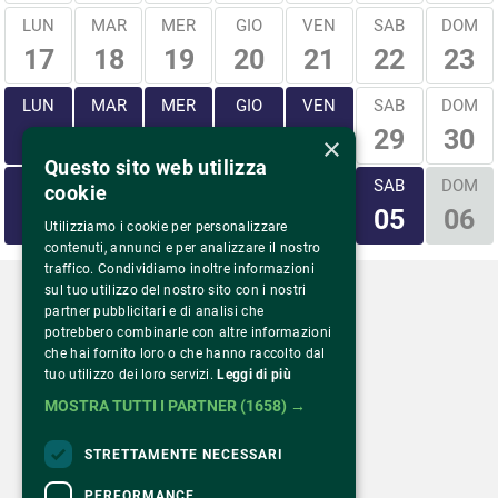
LUN
MAR
MER
GIO
VEN
SAB
DOM
17
18
19
20
21
22
23
LUN
MAR
MER
GIO
VEN
SAB
DOM
29
30
24
25
26
27
28
×
Questo sito web utilizza
LUN
MAR
MER
GIO
VEN
SAB
DOM
cookie
31
01
02
03
04
05
06
Utilizziamo i cookie per personalizzare
contenuti, annunci e per analizzare il nostro
traffico. Condividiamo inoltre informazioni
sul tuo utilizzo del nostro sito con i nostri
partner pubblicitari e di analisi che
potrebbero combinarle con altre informazioni
che hai fornito loro o che hanno raccolto dal
Via Monte Rosa 81
tuo utilizzo dei loro servizi.
Leggi di più
20149 Milano – Italia
MOSTRA TUTTI I PARTNER
(1658) →
Tel.
02 43 822 379
STRETTAMENTE NECESSARI
PERFORMANCE