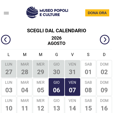
DONA ORA
SCEGLI DAL CALENDARIO
2026
AGOSTO
L
M
M
G
V
S
D
LUN
MAR
MER
GIO
VEN
SAB
DOM
01
02
27
28
29
30
31
GIO
VEN
LUN
MAR
MER
SAB
DOM
03
04
05
08
09
06
07
LUN
MAR
MER
GIO
VEN
SAB
DOM
10
11
12
13
14
15
16