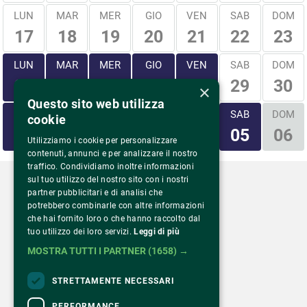
LUN
MAR
MER
GIO
VEN
SAB
DOM
17
18
19
20
21
22
23
LUN
MAR
MER
GIO
VEN
SAB
DOM
29
30
24
25
26
27
28
×
Questo sito web utilizza
LUN
MAR
MER
GIO
VEN
SAB
DOM
cookie
31
01
02
03
04
05
06
Utilizziamo i cookie per personalizzare
contenuti, annunci e per analizzare il nostro
traffico. Condividiamo inoltre informazioni
sul tuo utilizzo del nostro sito con i nostri
partner pubblicitari e di analisi che
potrebbero combinarle con altre informazioni
che hai fornito loro o che hanno raccolto dal
Via Monte Rosa 81
tuo utilizzo dei loro servizi.
Leggi di più
20149 Milano – Italia
MOSTRA TUTTI I PARTNER
(1658) →
Tel.
02 43 822 379
STRETTAMENTE NECESSARI
PERFORMANCE