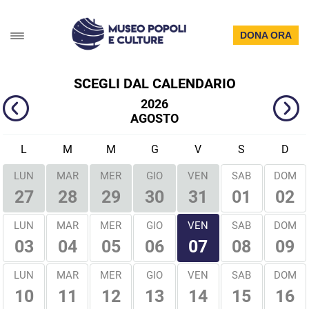
DONA ORA
SCEGLI DAL CALENDARIO
2026
AGOSTO
L
M
M
G
V
S
D
LUN
MAR
MER
GIO
VEN
SAB
DOM
01
02
27
28
29
30
31
VEN
LUN
MAR
MER
GIO
SAB
DOM
03
04
05
06
08
09
07
LUN
MAR
MER
GIO
VEN
SAB
DOM
10
11
12
13
14
15
16