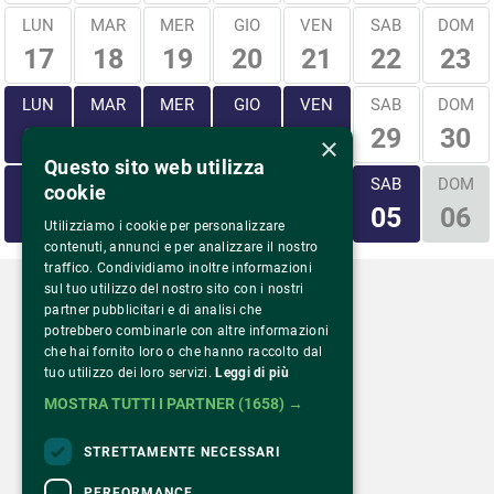
LUN
MAR
MER
GIO
VEN
SAB
DOM
17
18
19
20
21
22
23
LUN
MAR
MER
GIO
VEN
SAB
DOM
29
30
24
25
26
27
28
×
Questo sito web utilizza
LUN
MAR
MER
GIO
VEN
SAB
DOM
cookie
31
01
02
03
04
05
06
Utilizziamo i cookie per personalizzare
contenuti, annunci e per analizzare il nostro
traffico. Condividiamo inoltre informazioni
sul tuo utilizzo del nostro sito con i nostri
partner pubblicitari e di analisi che
potrebbero combinarle con altre informazioni
che hai fornito loro o che hanno raccolto dal
Via Monte Rosa 81
tuo utilizzo dei loro servizi.
Leggi di più
20149 Milano – Italia
MOSTRA TUTTI I PARTNER
(1658) →
Tel.
02 43 822 379
STRETTAMENTE NECESSARI
PERFORMANCE