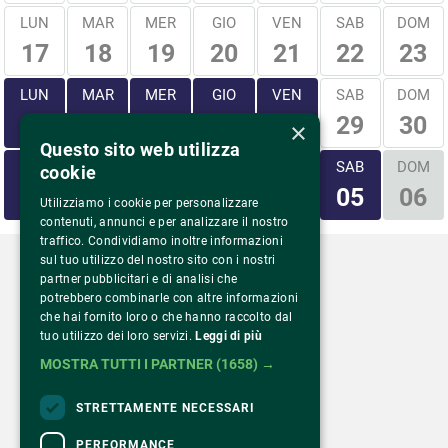
LUN
MAR
MER
GIO
VEN
SAB
DOM
17
18
19
20
21
22
23
LUN
MAR
MER
GIO
VEN
SAB
DOM
29
30
24
25
26
27
28
×
Questo sito web utilizza
LUN
MAR
MER
GIO
VEN
SAB
DOM
cookie
31
01
02
03
04
05
06
Utilizziamo i cookie per personalizzare
contenuti, annunci e per analizzare il nostro
traffico. Condividiamo inoltre informazioni
sul tuo utilizzo del nostro sito con i nostri
partner pubblicitari e di analisi che
potrebbero combinarle con altre informazioni
che hai fornito loro o che hanno raccolto dal
Via Monte Rosa 81
tuo utilizzo dei loro servizi.
Leggi di più
20149 Milano – Italia
MOSTRA TUTTI I PARTNER
(1658) →
Tel.
02 43 822 379
STRETTAMENTE NECESSARI
PERFORMANCE