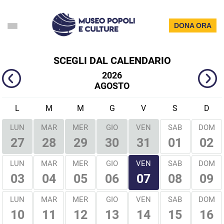
DONA ORA
SCEGLI DAL CALENDARIO
2026
AGOSTO
L
M
M
G
V
S
D
LUN
MAR
MER
GIO
VEN
SAB
DOM
01
02
27
28
29
30
31
VEN
LUN
MAR
MER
GIO
SAB
DOM
03
04
05
06
08
09
07
LUN
MAR
MER
GIO
VEN
SAB
DOM
10
11
12
13
14
15
16