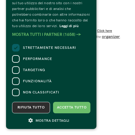
sul tuo utilizzo del nostro sito con i nostri
C.F. e P.IVA 01594270207
partner pubblicitari e di analisi che
Codice SDI: USAL8PV
potrebbero combinarle con altre informazioni
Viale Te n.19 – 46100 Mantova 
che hai fornito loro o che hanno raccolto dal
CONTACTS
tuo utilizzo dei loro servizi.
Leggi di più
For information and support in purchasing tickets
Click here
MOSTRA TUTTI I PARTNER
(1658) →
organizer
For information on the program and the event, contact the
.
Accessibility statement
STRETTAMENTE NECESSARI
PERFORMANCE
TARGETING
FUNZIONALITÀ
NON CLASSIFICATI
RIFIUTA TUTTO
ACCETTA TUTTO
MOSTRA DETTAGLI