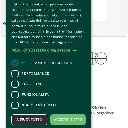
Utilizziamo i cookie per personalizzare
contenuti, annunci e per analizzare il nostro
traffico. Condividiamo inoltre informazioni
sul tuo utilizzo del nostro sito con i nostri
Vino - Amarone- Sole Luna
partner pubblicitari e di analisi che
Buy
potrebbero combinarle con altre informazioni
che hai fornito loro o che hanno raccolto dal
tuo utilizzo dei loro servizi.
Leggi di più
MOSTRA TUTTI I PARTNER
(1658) →
STRETTAMENTE NECESSARI
© 2022 Fondazione Palazzo Te
PERFORMANCE
Tutti i Diritti Riservati
C.F. e P.IVA 01594270207
TARGETING
Codice SDI: USAL8PV
Viale Te n.19 – 46100 Mantova 
FUNZIONALITÀ
CONTACTS
NON CLASSIFICATI
For information and support in purchasing tickets
Click here
organizer
For information on the program and the event, contact the
.
Accessibility statement
RIFIUTA TUTTO
ACCETTA TUTTO