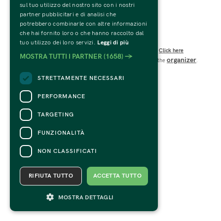
sul tuo utilizzo del nostro sito con i nostri
C.F. e P.IVA 01594270207
partner pubblicitari e di analisi che
Codice SDI: USAL8PV
potrebbero combinarle con altre informazioni
Viale Te n.19 – 46100 Mantova 
che hai fornito loro o che hanno raccolto dal
CONTACTS
tuo utilizzo dei loro servizi.
Leggi di più
For information and support in purchasing tickets
Click here
MOSTRA TUTTI I PARTNER
(1658) →
organizer
For information on the program and the event, contact the
.
Accessibility statement
STRETTAMENTE NECESSARI
PERFORMANCE
TARGETING
FUNZIONALITÀ
NON CLASSIFICATI
RIFIUTA TUTTO
ACCETTA TUTTO
MOSTRA DETTAGLI