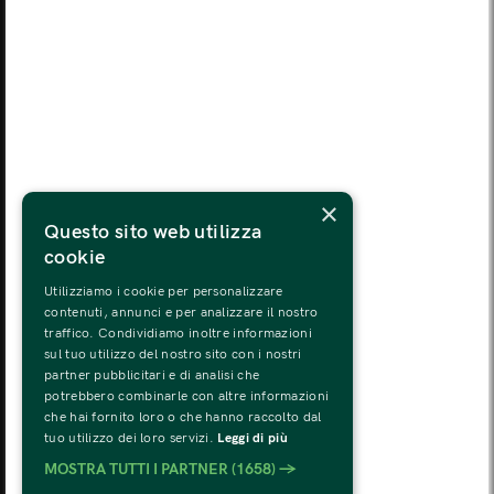
MON
TUE
WED
THU
FRI
SAT
SUN
03
04
05
06
07
08
09
MON
TUE
WED
THU
FRI
SAT
SUN
10
11
12
13
14
15
16
MON
TUE
WED
THU
FRI
SAT
SUN
×
17
18
19
20
21
22
23
Questo sito web utilizza
cookie
MON
TUE
WED
THU
FRI
SAT
SUN
24
25
26
27
28
29
30
Utilizziamo i cookie per personalizzare
contenuti, annunci e per analizzare il nostro
traffico. Condividiamo inoltre informazioni
MON
TUE
WED
THU
FRI
SAT
SUN
sul tuo utilizzo del nostro sito con i nostri
31
01
02
03
04
05
06
partner pubblicitari e di analisi che
potrebbero combinarle con altre informazioni
che hai fornito loro o che hanno raccolto dal
tuo utilizzo dei loro servizi.
Leggi di più
MOSTRA TUTTI I PARTNER
(1658) →