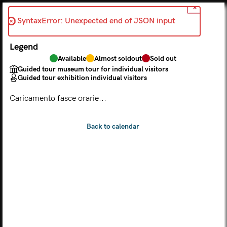
X
Back
SyntaxError: Unexpected end of JSON input 
2026-06-20
Legend
Choose from the calendar
Available
Almost soldout
Sold out
The ticket grants access to Palazzo Te, the MACA Museum
Guided tour museum tour for individual visitors
and the Leon Battista Alberti Temple
Guided tour exhibition individual visitors
(
.
https://maca.museimantova.it/)
2026
Caricamento fasce orarie...
AUGUST
Legend
Available
Almost soldout
Sold out
Guided tour museum tour for individual visitors
Guided tour exhibition individual visitors
M
T
W
T
F
S
S
MON
TUE
WED
THU
FRI
SAT
SUN
01
02
27
28
29
30
31