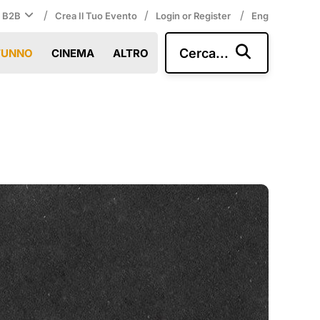
/
/
/
i B2B
Crea Il Tuo Evento
Login or Register
Eng
Cerca...
TUNNO
CINEMA
ALTRO