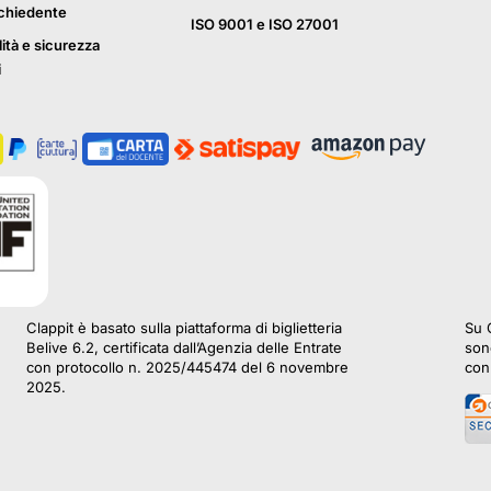
ichiedente
ISO 9001 e ISO 27001
lità e sicurezza
i
Clappit è basato sulla piattaforma di biglietteria
Su C
Belive 6.2, certificata dall’Agenzia delle Entrate
sono
con protocollo n. 2025/445474 del 6 novembre
con 
2025.