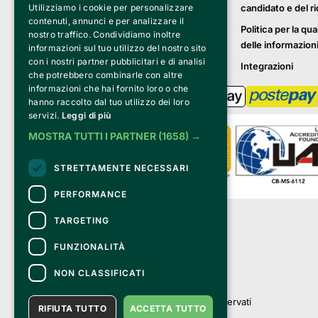
candidato e del r
Utilizziamo i cookie per personalizzare
contenuti, annunci e per analizzare il
Politica per la qua
nostro traffico. Condividiamo inoltre
delle informazion
informazioni sul tuo utilizzo del nostro sito
con i nostri partner pubblicitari e di analisi
Integrazioni
che potrebbero combinarle con altre
informazioni che hai fornito loro o che
hanno raccolto dal tuo utilizzo dei loro
servizi.
Leggi di più
MOSTRA TUTTI I PARTNER
(1658) →
STRETTAMENTE NECESSARI
PERFORMANCE
Clappit è un marchio di proprietà di:
TARGETING
Bemils Srl 
a Socio Unico
FUNZIONALITÀ
Via Fosse Ardeatine, 4 -20092 Cinisello 
Balsamo (MI)
NON CLASSIFICATI
PI 05589050961
Iscr. C.C.I.A.A. Milano R.E.A. 1833471
© 2010-2025 Bemils Srl - Tutti i diritti riservati
RIFIUTA TUTTO
ACCETTA TUTTO