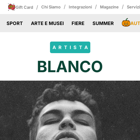
/
/
/
/
Chi Siamo
Integrazioni
Magazine
Serviz
Gift Card
AU
SPORT
ARTE E MUSEI
FIERE
SUMMER
ARTISTA
BLANCO