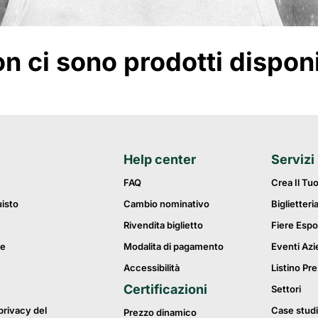
 ci sono prodotti disponibi
Help center
Servizi
FAQ
Crea Il Tu
uisto
Cambio nominativo
Biglietteri
Rivendita biglietto
Fiere Espo
ie
Modalita di pagamento
Eventi Azi
Accessibilità
Listino Pre
Certificazioni
Settori
privacy del
Case studi
Prezzo dinamico