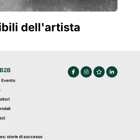
li dell'artista
 B2B
o Evento
a
sitori
endali
zzi
es: storie di successo