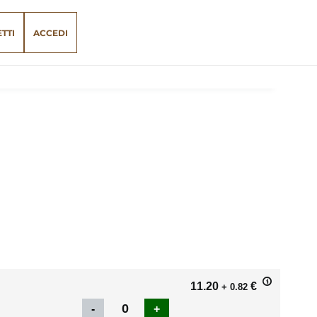
ETTI
ACCEDI
11.20
€
+ 0.82