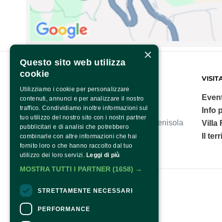
×
Questo sito web utilizza
cookie
FONDAZIONE SORRENTO
VISIT
Utilizziamo i cookie per personalizzare
Event
contenuti, annunci e per analizzare il nostro
traffico. Condividiamo inoltre informazioni sul
Info p
tuo utilizzo del nostro sito con i nostri partner
Villa Fiorentino, polo culturale della Penisola
Villa
pubblicitari e di analisi che potrebbero
Sorrentina.
Il ter
combinarle con altre informazioni che hai
fornito loro o che hanno raccolto dal tuo
utilizzo dei loro servizi.
Leggi di più
MOSTRA TUTTI I PARTNER
(1658) →
Fondazione Sorrento
STRETTAMENTE NECESSARI
PERFORMANCE
Contatti