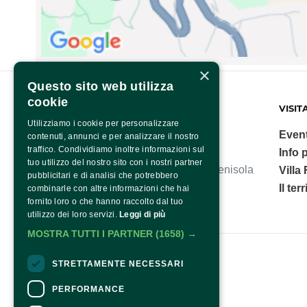
×
Questo sito web utilizza
cookie
FONDAZIONE SORRENTO
VISIT
Utilizziamo i cookie per personalizzare
Event
contenuti, annunci e per analizzare il nostro
traffico. Condividiamo inoltre informazioni sul
Info p
tuo utilizzo del nostro sito con i nostri partner
Villa Fiorentino, polo culturale della Penisola
Villa
pubblicitari e di analisi che potrebbero
Sorrentina.
Il ter
combinarle con altre informazioni che hai
fornito loro o che hanno raccolto dal tuo
utilizzo dei loro servizi.
Leggi di più
MOSTRA TUTTI I PARTNER
(1658) →
Fondazione Sorrento
STRETTAMENTE NECESSARI
PERFORMANCE
Contatti