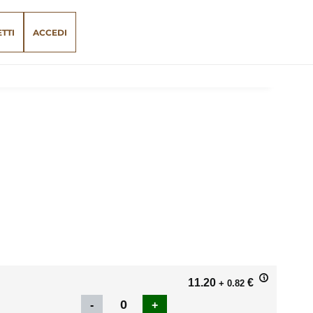
ETTI
ACCEDI
11.20
€
+ 0.82