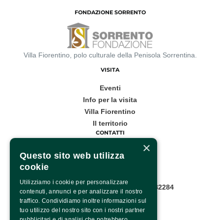
FONDAZIONE SORRENTO
Villa Fiorentino, polo culturale della Penisola Sorrentina.
VISITA
Eventi
Info per la visita
Villa Fiorentino
Il territorio
CONTATTI
×
Corso Italia, 53
Questo sito web utilizza
cookie
Sorrento
Utilizziamo i cookie per personalizzare
Infopoint WhatsApp: +39 081 8782284
contenuti, annunci e per analizzare il nostro
Pagina contatti
traffico. Condividiamo inoltre informazioni sul
SOCIAL
tuo utilizzo del nostro sito con i nostri partner
pubblicitari e di analisi che potrebbero