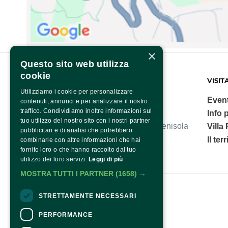
×
Questo sito web utilizza
cookie
FONDAZIONE SORRENTO
VISIT
Utilizziamo i cookie per personalizzare
Event
contenuti, annunci e per analizzare il nostro
traffico. Condividiamo inoltre informazioni sul
Info p
tuo utilizzo del nostro sito con i nostri partner
Villa Fiorentino, polo culturale della Penisola
Villa
pubblicitari e di analisi che potrebbero
Sorrentina.
Il ter
combinarle con altre informazioni che hai
fornito loro o che hanno raccolto dal tuo
utilizzo dei loro servizi.
Leggi di più
MOSTRA TUTTI I PARTNER
(1658) →
Fondazione Sorrento
STRETTAMENTE NECESSARI
PERFORMANCE
Contatti