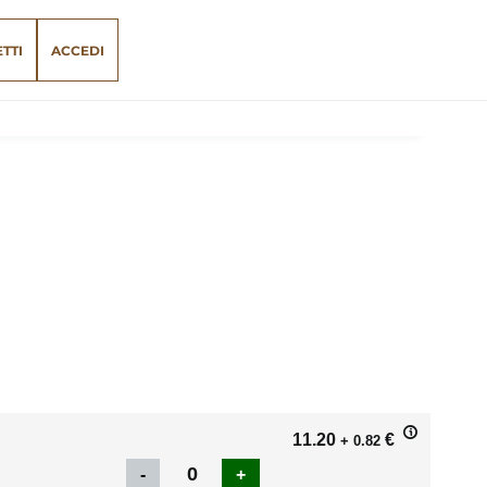
ETTI
ACCEDI
11.20
€
+ 0.82