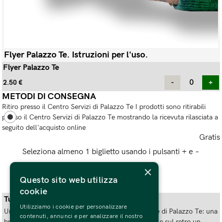
Flyer Palazzo Te. Istruzioni per l'uso.
Flyer Palazzo Te
2.50
€
METODI DI CONSEGNA
Ritiro presso il Centro Servizi di Palazzo Te I prodotti sono ritirabili
presso il Centro Servizi di Palazzo Te mostrando la ricevuta rilasciata a
seguito dell'acquisto online
Gratis
Seleziona almeno 1 biglietto usando i pulsanti + e −
×
Questo sito web utilizza
cookie
Tutto quello che c'è da sapere
Utilizziamo i cookie per personalizzare
Una brochure essenziale per scoprore le meraviglie di Palazzo Te: una
contenuti, annunci e per analizzare il nostro
breve introduzione al Palazzo, la mappa delle sale e sul retro un