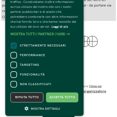
traffico. Condividiamo inoltre informazioni
poster iconico - la Sala dei Giganti o Amore e Psiche - da portare via
sul tuo utilizzo del nostro sito con i nostri
con sé.
partner pubblicitari e di analisi che
potrebbero combinarle con altre informazioni
Organizzatore:
FONDAZIONE PALAZZO TE
che hai fornito loro o che hanno raccolto dal
tuo utilizzo dei loro servizi.
Leggi di più
MOSTRA TUTTI I PARTNER
(1658) →
STRETTAMENTE NECESSARI
© 2022 Fondazione Palazzo Te
PERFORMANCE
Tutti i Diritti Riservati
C.F. e P.IVA 01594270207
TARGETING
Codice SDI: USAL8PV
Viale Te n.19 – 46100 Mantova 
FUNZIONALITÀ
CONTATTI
NON CLASSIFICATI
Per informazioni e supporto all'acquisto della biglietteria
Clicca qui
organizzatore
Per informazioni sul programma e l'evento, rivolgersi all'
.
Dichiarazione di accessibilità
RIFIUTA TUTTO
ACCETTA TUTTO
MOSTRA DETTAGLI